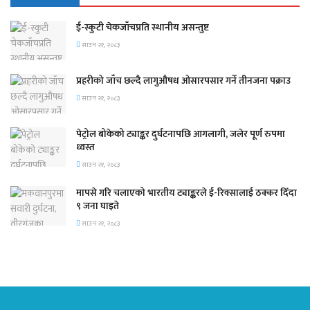
ई-स्कुटी चेकजाँचप्रति स्थानीय असन्तुष्ट
साउन २१, २०८३
प्रहरीको जाँच छल्दै लागुऔषध ओसारपसार गर्ने तीनजना पक्राउ
साउन २१, २०८३
पेट्रोल बोकेको ट्याङ्कर दुर्घटनापछि आगलागी, जलेर पूर्ण रुपमा
ध्वस्त
साउन २१, २०८३
मापसे गरि चलाएको भारतीय ट्याङ्करले ई-रिक्सालाई ठक्कर दिँदा
९ जना घाइते
साउन २१, २०८३