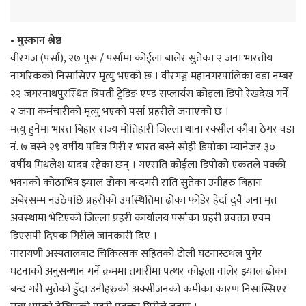
• मुस्कान श्रेष्ठ
वीरगंज (पर्सा), २७ पुस / पर्सामा कोईला बालेर सुतेका २ जना भारतीय
नागरिकको निसासिएर मृत्यु भएको छ । वीरगञ्ज महानगरपालिका वडा नम्बर
२२ जगरनाथपुरस्थित त्रिपती ट्रेडिङ एण्ड सप्लार्यस कोइला डिपो रेखदेख गर्ने
२ जना कर्मचारीको मृत्यु भएको पर्सा प्रहरीले जनाएको छ ।
मत्यु हुनेमा भारत बिहार राज्य मोतिहारी जिल्ला थाना रक्सौल कौवा ठेगर वडा
नं. ७ बस्ने २९ वर्षीय पबित्र गिरी र भारत बस्ने सोही डिपोका म्यानेजर ३०
वर्षीय मिथलेश यादव रहेका छन् । गएराति कोईला डिपोको एकतले पक्की
भवनको कोठाभित्र झ्याल ढोका बन्दगरी राति सुतेका उनीहरु बिहान
अबेरसम्म नउठेपछि प्रहरीको उपस्थितिमा ढोका फोडेर हेर्दा दुवै जना मृत
अवस्थामा भेटिएको जिल्ला प्रहरी कार्यालय पर्साका प्रहरी प्रवक्ता एवम
डिएसपी दिपक गिरीले जानकारी दिए ।
नारायणी अस्पतालबाट चिकित्सक सहितको टोली घटनास्टथल पुगेर
घटनाको अनुसन्धान गर्ने क्रममा तगारीमा पत्थर कोइला वालेर झ्याल ढोका
बन्द गरी सुतेको हुँदा उनीहरुको अक्सीजनको कमीका कारण निसास्सिएर