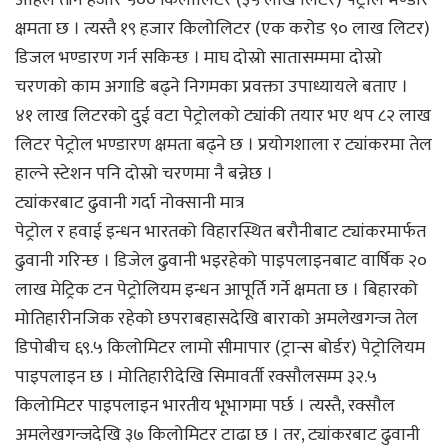
अहिले तीन हजार ५०० किलोलिटर (३५ लाख लिटर) पेट्रोल भण्डार
क्षमता छ । त्यस्तै १९ हजार किलोलिटर (एक करोड ९० लाख लिटर)
डिजल भण्डारण गर्न सकिन्छ । माघ दोस्रो सातासम्ममा दोस्रो
चरणको काम अगाडि बढ्ने निगमका प्रवक्ता उपाध्यायले बताए ।
४१ लाख लिटरको दुई वटा पेट्रोलको ट्यांकी तयार भए थप ८२ लाख
लिटर पेट्रोल भण्डारण क्षमता बढ्ने छ । प्रयोगशाला र ट्यांकरमा तेल
हाल्ने स्टेशन पनि दोस्रो चरणमा नै बन्नेछ ।
ट्यांकरबाट ढुवानी गर्दा नोक्सानी मात्र
पेट्रोल र हवाई इन्धन भारतको विहारस्थित बरौनीबाट ट्यांकरमार्फत
ढुवानी गरिन्छ । डिजेल ढुवानी भइरहेको पाइपलाइनबाट वार्षिक २०
लाख मेट्रिक टन पेट्रोलियम इन्धन आपूर्ति गर्ने क्षमता छ । बिहारको
मोतिहारीनजिक रहेको छपराबहासदेखि बाराको अमलेखगन्ज तेल
डिपोबीच ६९.५ किलोमिटर लामो सीमापार (ट्रान्स बोर्डर) पेट्रोलियम
पाइपलाइन छ । मोतिहारीदेखि सिमावर्ती रक्सौलसम्म ३२.५
किलोमिटर पाइपलाइन भारतीय भूभागमा पर्छ । त्यस्तै, रक्सौल
अमलेखगन्जदेखि ३७ किलोमिटर टाढा छ । तर, ट्यांकरबाट ढुवानी