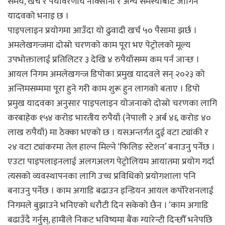
समय, खर्च र पर्यावरणीय नोक्सानी र अन्य समस्याबाट जोगिने
यादवको भनाइ छ ।
पाइपलाइन प्रयोगमा आउँदा यो ढुवादी खर्च ५० पैसामा झर्छ ।
अमलेखगन्जमा दोस्रो चरणको काम पूरा भए पेट्रोलको मूल्य
उपभोक्तालाई प्रतिलिटर ३ देखि ४ रुपैयाँसम्म कम पर्न जान्छ ।
आयल निगम अमलेखगन्ज डिपोका प्रमुख यादवले सन् २०२३ को
अन्तिमसम्ममा पूरा हुने गरी काम शुरू हुन लागको बताए । डिपो
प्रमुख यादवका अनुसार पाइपलाइन योजनाको दोस्रो चरणका लागि
करबाहेक १५४ करोड भारतीय रुपैयाँ (नेपाली २ अर्ब ४६ करोड ४०
लाख रुपैयाँ) मा ठेक्का भएको छ । यसअन्तर्गत दुई वटा ट्यांकी र
२४ वटा ट्यांकरमा तेल हाल्न मिल्ने ‘फिलिङ स्टेशन’ बनाउनु पर्नेछ ।
एउटा पाइपलाइनलाई अलगअलग पेट्रोलियम आयातमा प्रयोग गर्दा
त्यसको व्यवस्थापनका लागि उच्च प्रविधिको प्रयोगशाला पनि
बनाउनु पर्नेछ । काम अगाडि बढाउन इन्डियन आयल कर्पोरेशनलाई
निगमले बुझाउने भनिएको धरौटी दिन सकेको छैन । ‘काम अगाडि
बढाउँदै गर्नुस्, हामीले निकट भविष्यमा बैंक ग्यारेन्टी दिन्छौँ भनेपछि