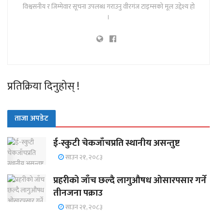
विश्वसनीय र जिम्मेवार सूचना उपलब्ध गराउनु वीरगंज टाइम्सको मूल उद्देश्य हो
।
प्रतिक्रिया दिनुहोस् !
ताजा अपडेट
ई-स्कुटी चेकजाँचप्रति स्थानीय असन्तुष्ट
साउन २१, २०८३
प्रहरीको जाँच छल्दै लागुऔषध ओसारपसार गर्ने
तीनजना पक्राउ
साउन २१, २०८३