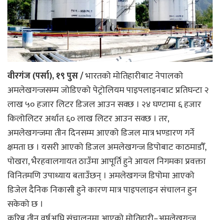
वीरगंज (पर्सा), १९ पुस /
भारतको मोतिहारीबाट नेपालको
अमलेखगन्जसम्म जोडिएको पेट्रोलियम पाइपलाइनबाट प्रतिघन्टा २
लाख ५० हजार लिटर डिजल आउन सक्छ । २४ घण्टामा ६ हजार
किलोलिटर अर्थात ६० लाख लिटर आउन सक्छ । तर,
अमलेखगन्जमा तीन दिनसम्म आएको डिजल मात्र भण्डारण गर्ने
क्षमता छ । यसरी आएको डिजल अमलेखगन्ज डिपोबाट काठमाडौँ,
पोखरा, भैरहवालगायत ठाउँमा आपूर्ति हुने आयल निगमका प्रवक्ता
विनितमणि उपाध्याय बताउँछन् । अमलेखगन्ज डिपोमा आएको
डिजेल दैनिक निकासी हुने कारण मात्र पाइपलाइन संचालन हुन
सकेको छ ।
करिब तीन वर्षअघि संचालनमा आएको मोतिहारी–अमलेखगन्ज