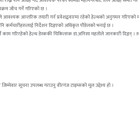
त राख्न पनि आग्रह गर्दै आवश्यक परेका सामग्री महानगरबाट लिन आग्रह समेत गरे
क्रम जाँच गर्ने गरिएको छ ।
 आवश्यक आन्तरिक तयारी गर्न प्रवेशद्ववारमा रहेको हेल्थको अनुगमन गरिएको मह
न पनि कर्मचारीहरुलाई निर्देशन दिइएको अधिकृत पौडेलको भनाई छ ।
ने काम गरिरहेको हेल्थ डेस्ककी चिकित्सक डा.अनिसा महतोले जानकारी दिइन् । स्था
जिम्मेवार सूचना उपलब्ध गराउनु वीरगंज टाइम्सको मूल उद्देश्य हो ।