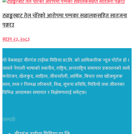
ट्याङ्करबाट तेल चोरेको आरोपमा पम्पका सञ्चालकसहित सातजना
पक्राउ
साउन २३, २०८३
यो वेबसाइट वीरगंज टाईम्स मिडिया प्रा.लि. को आधिकारिक न्यूज पोर्टल हो ।
जसले नेपाली भाषाको स्थानीय, राष्ट्रिय, अन्तराष्ट्रिय समाचार प्रकाशनको साथै
मनोरंजन, खेलकुद, साहित्य, जीवनशैली, आर्थिक, बिचार तथा खोजमुलक
सत्य, तथ्य र निस्पक्ष तरिकाले, विश्व, सुचना प्रविधि, भिडियो तथा जीवनका
विभिन्न आयामका समाचार र विश्लेषणलाई समेट्छ।
सम्पर्क