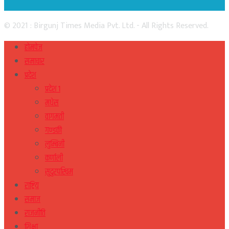
© 2021 : Birgunj Times Media Pvt. Ltd. - All Rights Reserved.
होमपेज
समाचार
प्रदेश
प्रदेश १
मधेस
वागमती
गण्डकी
लुम्बिनी
कर्णाली
सुदुरपस्चिम
राष्ट्रिय
समाज
राजनीति
शिक्षा