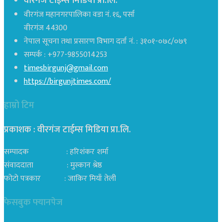
वीरगंज टाईम्स मिडिया प्रा.लि.
वीरगंज महानगरपालिका वडा नं. १६, पर्सा
वीरगंज 44300
नेपाल सूचना तथा प्रसारण विभाग दर्ता नं. : ३१०१-०७८/०७९
सम्पर्क : +977-9855014253
timesbirgunj@gmail.com
https://birgunjtimes.com/
हाम्रो टिम
प्रकाशक : वीरगंज टाईम्स मिडिया प्रा‍.लि.
सम्पादक : हरिशंकर शर्मा
संवाददाता : मुस्कान श्रेष्ठ
फोटो पत्रकार : जाकिर मियाँ तेली
फेसबुक फ्यानपेज