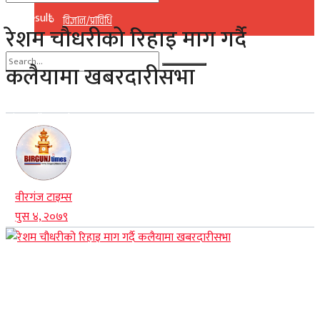
No Result
विज्ञान/प्राविधि
रेशम चौधरीको रिहाइ माग गर्दै
View All Result
कलैयामा खबरदारीसभा
No Result
View All Result
वीरगंज टाइम्स
पुस ४, २०७९