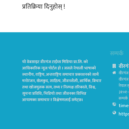
प्रतिक्रिया दिनुहोस् !
सम्पर्क
यो वेबसाइट वीरगंज टाईम्स मिडिया प्रा.लि. को
वीरगं
आधिकारिक न्यूज पोर्टल हो । जसले नेपाली भाषाको
वीरगंज 
स्थानीय, राष्ट्रिय, अन्तराष्ट्रिय समाचार प्रकाशनको साथै
वीरगं
मनोरंजन, खेलकुद, साहित्य, जीवनशैली, आर्थिक, बिचार
नेपाल स
तथा खोजमुलक सत्य, तथ्य र निस्पक्ष तरिकाले, विश्व,
३१०१-
सुचना प्रविधि, भिडियो तथा जीवनका विभिन्न
सम्पर्
आयामका समाचार र विश्लेषणलाई समेट्छ।
time
http