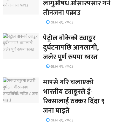
लागुऔषध ओसारपसार गर्ने
तीनजना पक्राउ
साउन २१, २०८३
पेट्रोल बोकेको ट्याङ्कर
दुर्घटनापछि आगलागी,
जलेर पूर्ण रुपमा ध्वस्त
साउन २१, २०८३
मापसे गरि चलाएको
भारतीय ट्याङ्करले ई-
रिक्सालाई ठक्कर दिँदा ९
जना घाइते
साउन २१, २०८३