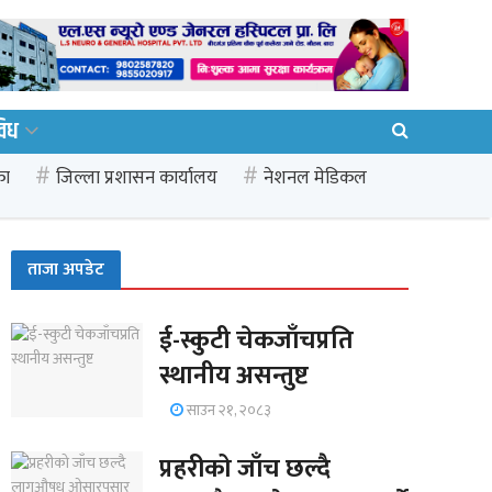
विध
का
जिल्ला प्रशासन कार्यालय
नेशनल मेडिकल
ताजा अपडेट
ई-स्कुटी चेकजाँचप्रति
स्थानीय असन्तुष्ट
साउन २१, २०८३
प्रहरीको जाँच छल्दै