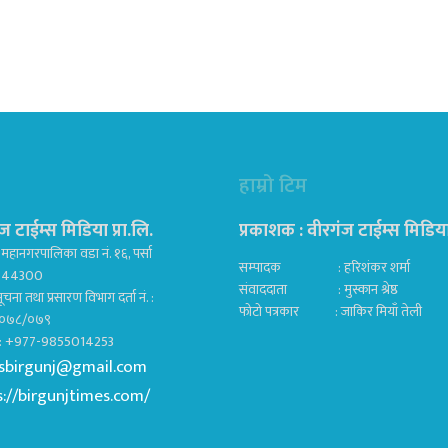
हाम्रो टिम
ज टाईम्स मिडिया प्रा.लि.
प्रकाशक : वीरगंज टाईम्स मिडिया प
महानगरपालिका वडा नं. १६, पर्सा
सम्पादक : हरिशंकर शर्मा
ज 44300
संवाददाता : मुस्कान श्रेष्ठ
ूचना तथा प्रसारण विभाग दर्ता नं. :
फोटो पत्रकार : जाकिर मियाँ तेली
०७८/०७९
क : +977-9855014253
sbirgunj@gmail.com
s://birgunjtimes.com/