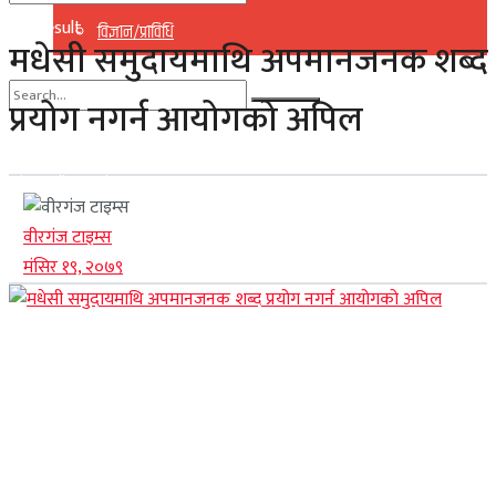
No Result
विज्ञान/प्राविधि
मधेसी समुदायमाथि अपमानजनक शब्द
View All Result
प्रयोग नगर्न आयोगको अपिल
No Result
View All Result
वीरगंज टाइम्स
मंसिर १९, २०७९