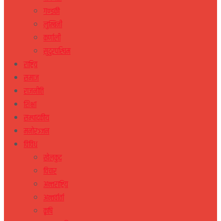
गण्डकी
लुम्बिनी
कर्णाली
सुदुरपस्चिम
राष्ट्रिय
समाज
राजनीति
शिक्षा
सम्पादकीय
मनोरञ्जन
विविध
खेलकुद
विचार
अन्तराष्ट्रिय
अन्तर्वार्ता
कृषि