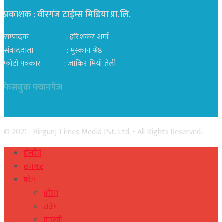
प्रकाशक : वीरगंज टाईम्स मिडिया प्रा‍.लि.
सम्पादक : हरिशंकर शर्मा
संवाददाता : मुस्कान श्रेष्ठ
फोटो पत्रकार : जाकिर मियाँ तेली
फेसबुक फ्यानपेज
© 2021 : Birgunj Times Media Pvt. Ltd. - All Rights Reserved.
होमपेज
समाचार
प्रदेश
प्रदेश १
मधेस
वागमती