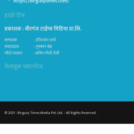
https://birgunjtimes.com/
हाम्रो टिम
प्रकाशक : वीरगंज टाईम्स मिडिया प्रा‍.लि.
सम्पादक : हरिशंकर शर्मा
संवाददाता : मुस्कान श्रेष्ठ
फोटो पत्रकार : जाकिर मियाँ तेली
फेसबुक फ्यानपेज
© 2021 : Birgunj Times Media Pvt. Ltd. - All Rights Reserved.