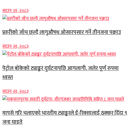
साउन २१, २०८३
प्रहरीको जाँच छल्दै लागुऔषध ओसारपसार गर्ने तीनजना पक्राउ
साउन २१, २०८३
पेट्रोल बोकेको ट्याङ्कर दुर्घटनापछि आगलागी, जलेर पूर्ण रुपमा
ध्वस्त
साउन २१, २०८३
मापसे गरि चलाएको भारतीय ट्याङ्करले ई-रिक्सालाई ठक्कर दिँदा ९
जना घाइते