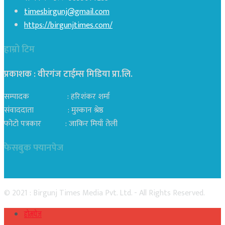
timesbirgunj@gmail.com
https://birgunjtimes.com/
हाम्रो टिम
प्रकाशक : वीरगंज टाईम्स मिडिया प्रा‍.लि.
सम्पादक : हरिशंकर शर्मा
संवाददाता : मुस्कान श्रेष्ठ
फोटो पत्रकार : जाकिर मियाँ तेली
फेसबुक फ्यानपेज
© 2021 : Birgunj Times Media Pvt. Ltd. - All Rights Reserved.
होमपेज