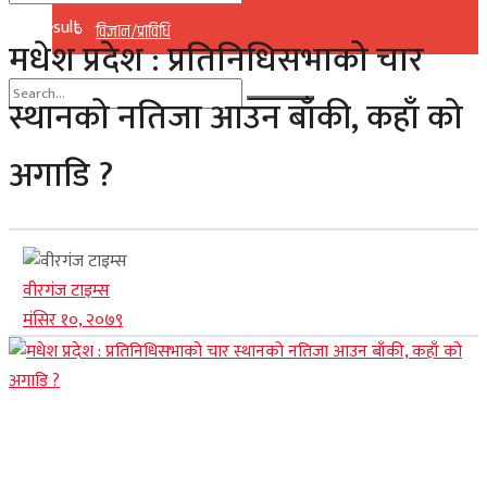
No Result
विज्ञान/प्राविधि
मधेश प्रदेश : प्रतिनिधिसभाको चार
View All Result
स्थानको नतिजा आउन बाँकी, कहाँ को
No Result
अगाडि ?
View All Result
वीरगंज टाइम्स
मंसिर १०, २०७९