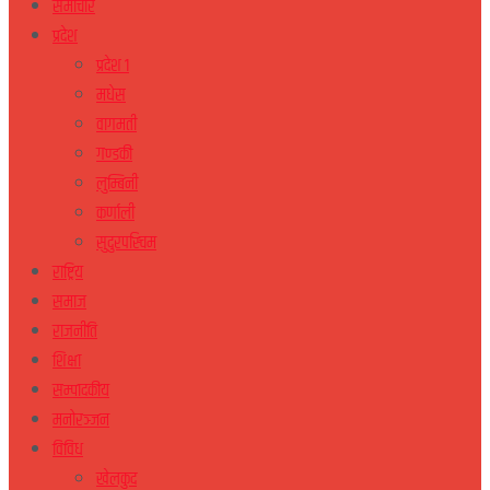
समाचार
प्रदेश
प्रदेश १
मधेस
वागमती
गण्डकी
लुम्बिनी
कर्णाली
सुदुरपस्चिम
राष्ट्रिय
समाज
राजनीति
शिक्षा
सम्पादकीय
मनोरञ्जन
विविध
खेलकुद