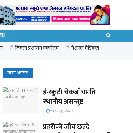
विध
का
जिल्ला प्रशासन कार्यालय
नेशनल मेडिकल
ताजा अपडेट
ई-स्कुटी चेकजाँचप्रति
स्थानीय असन्तुष्ट
साउन २१, २०८३
प्रहरीको जाँच छल्दै