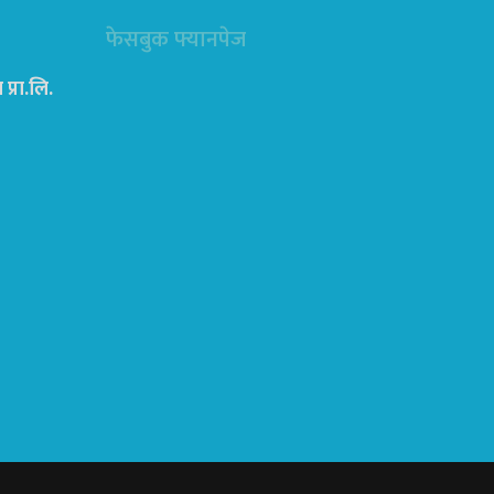
फेसबुक फ्यानपेज
्रा‍.लि.