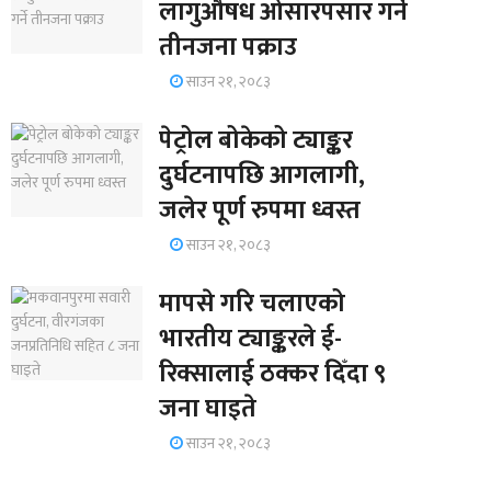
लागुऔषध ओसारपसार गर्ने
तीनजना पक्राउ
साउन २१, २०८३
पेट्रोल बोकेको ट्याङ्कर
दुर्घटनापछि आगलागी,
जलेर पूर्ण रुपमा ध्वस्त
साउन २१, २०८३
मापसे गरि चलाएको
भारतीय ट्याङ्करले ई-
रिक्सालाई ठक्कर दिँदा ९
जना घाइते
साउन २१, २०८३