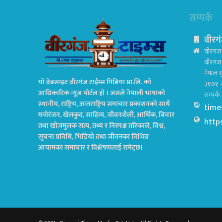
सम्पर्क
वीरगं
वीरगंज 
वीरगं
नेपाल स
यो वेबसाइट वीरगंज टाईम्स मिडिया प्रा.लि. को
३१०१-
आधिकारिक न्यूज पोर्टल हो । जसले नेपाली भाषाको
सम्पर्
स्थानीय, राष्ट्रिय, अन्तराष्ट्रिय समाचार प्रकाशनको साथै
time
मनोरंजन, खेलकुद, साहित्य, जीवनशैली, आर्थिक, बिचार
http
तथा खोजमुलक सत्य, तथ्य र निस्पक्ष तरिकाले, विश्व,
सुचना प्रविधि, भिडियो तथा जीवनका विभिन्न
आयामका समाचार र विश्लेषणलाई समेट्छ।