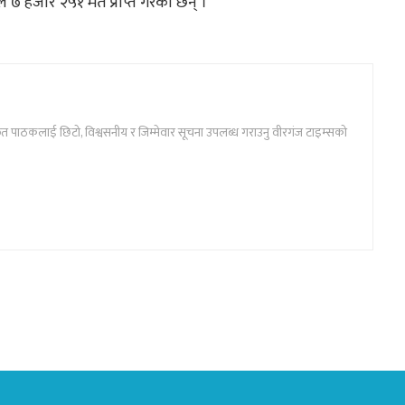
ले ७ हजार २५१ मत प्राप्त गरेका छन् ।
ार्फत पाठकलाई छिटो, विश्वसनीय र जिम्मेवार सूचना उपलब्ध गराउनु वीरगंज टाइम्सको