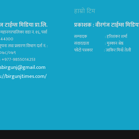
हाम्रो टिम
ज टाईम्स मिडिया प्रा.लि.
प्रकाशक : वीरगंज टाईम्स मिडिया प
महानगरपालिका वडा नं. १६, पर्सा
सम्पादक : हरिशंकर शर्मा
ज 44300
संवाददाता : मुस्कान श्रेष्ठ
ूचना तथा प्रसारण विभाग दर्ता नं. :
फोटो पत्रकार : जाकिर मियाँ तेली
०७८/०७९
क : +977-9855014253
sbirgunj@gmail.com
s://birgunjtimes.com/