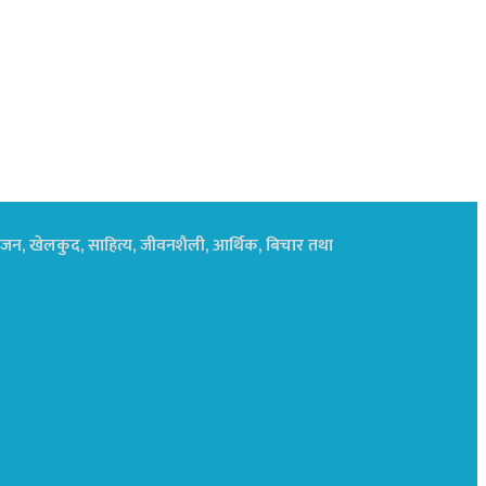
नोरंजन, खेलकुद, साहित्य, जीवनशैली, आर्थिक, बिचार तथा