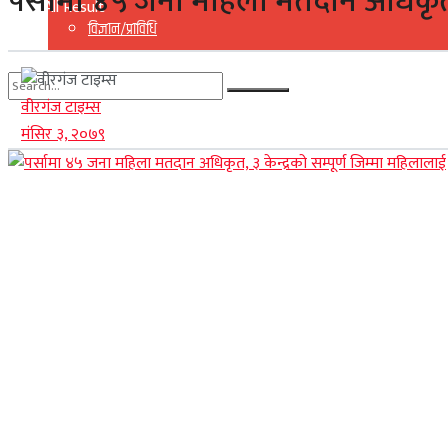
पर्सामा ४५ जना महिला मतदान अधिकृत, ३
View All Result
विज्ञान/प्राविधि
वीरगंज टाइम्स
No Result
मंसिर ३, २०७९
View All Result