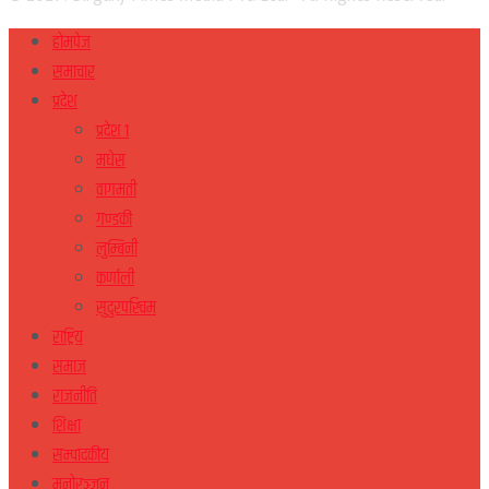
होमपेज
समाचार
प्रदेश
प्रदेश १
मधेस
वागमती
गण्डकी
लुम्बिनी
कर्णाली
सुदुरपस्चिम
राष्ट्रिय
समाज
राजनीति
शिक्षा
सम्पादकीय
मनोरञ्जन