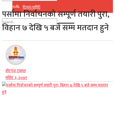
No Result
विज्ञान/प्राविधि
पर्सामा निर्वाचनकाे सम्पूर्ण तयारी पुरा,
View All Result
विहान ७ देखि ५ बजे सम्म मतदान हुने
No Result
View All Result
वीरगंज टाइम्स
मंसिर ३, २०७९