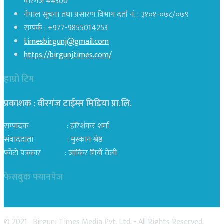
वीरगंज 44300
नेपाल सूचना तथा प्रसारण विभाग दर्ता नं. : ३१०१-०७८/०७९
सम्पर्क : +977-9855014253
timesbirgunj@gmail.com
https://birgunjtimes.com/
हाम्रो टिम
प्रकाशक : वीरगंज टाईम्स मिडिया प्रा‍.लि.
सम्पादक : हरिशंकर शर्मा
संवाददाता : मुस्कान श्रेष्ठ
फोटो पत्रकार : जाकिर मियाँ तेली
फेसबुक फ्यानपेज
© 2021 : Birgunj Times Media Pvt. Ltd. - All Rights Reserved.