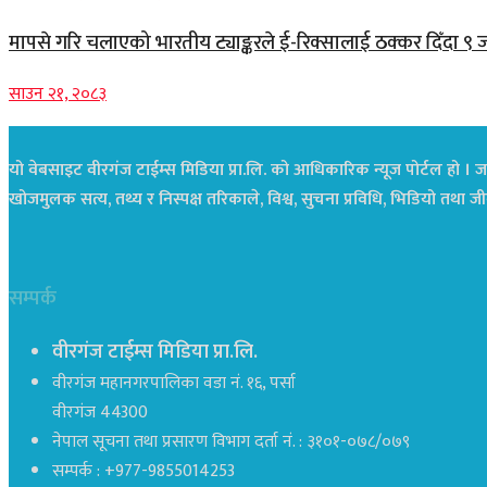
मापसे गरि चलाएको भारतीय ट्याङ्करले ई-रिक्सालाई ठक्कर दिँदा ९ 
साउन २१, २०८३
यो वेबसाइट वीरगंज टाईम्स मिडिया प्रा.लि. को आधिकारिक न्यूज पोर्टल हो । जस
खोजमुलक सत्य, तथ्य र निस्पक्ष तरिकाले, विश्व, सुचना प्रविधि, भिडियो तथ
सम्पर्क
वीरगंज टाईम्स मिडिया प्रा.लि.
वीरगंज महानगरपालिका वडा नं. १६, पर्सा
वीरगंज 44300
नेपाल सूचना तथा प्रसारण विभाग दर्ता नं. : ३१०१-०७८/०७९
सम्पर्क : +977-9855014253