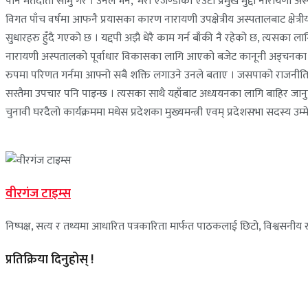
पनि मतदाता सामु गरे । उनले भने, ‘मेरो एजेण्डाको एउटा प्रमुख मुद्दा नारायणी
विगत पाँच वर्षमा आफनै प्रयासका कारण नारायणी उपक्षेत्रीय अस्पतालबाट क्षे
सुधारहरु हुँदै गएको छ । यद्दपी अझै धेरै काम गर्न बाँकी नै रहेको छ, त्यसका ल
नारायणी अस्पतालको पूर्वाधार विकासका लागि आएको बजेट कानूनी अड्चनका
रुपमा परिणत गर्नमा आफ्नो सबै शक्ति लगाउने उनले बताए । जसपाको राजनीतिस
सस्तैमा उपचार पनि पाइन्छ । त्यसका साथै यहाँबाट अध्ययनका लागि बाहिर जानुपर्न
चुनावी घरदैलो कार्यक्रममा मधेस प्रदेशका मुख्यमन्त्री एवम् प्रदेशसभा सदस्य 
वीरगंज टाइम्स
निष्पक्ष, सत्य र तथ्यमा आधारित पत्रकारिता मार्फत पाठकलाई छिटो, विश्वसनीय र 
प्रतिक्रिया दिनुहोस् !