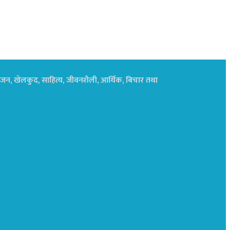
नोरंजन, खेलकुद, साहित्य, जीवनशैली, आर्थिक, बिचार तथा