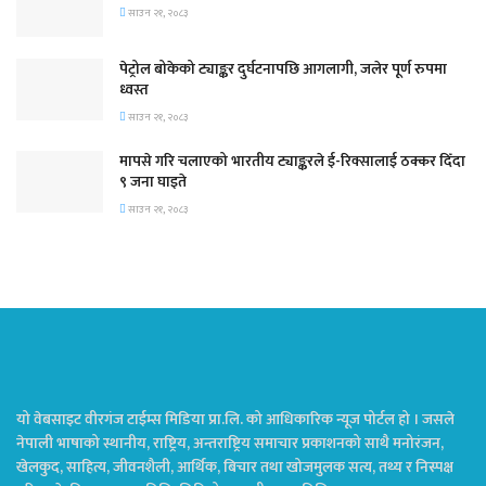
साउन २१, २०८३
पेट्रोल बोकेको ट्याङ्कर दुर्घटनापछि आगलागी, जलेर पूर्ण रुपमा
ध्वस्त
साउन २१, २०८३
मापसे गरि चलाएको भारतीय ट्याङ्करले ई-रिक्सालाई ठक्कर दिँदा
९ जना घाइते
साउन २१, २०८३
यो वेबसाइट वीरगंज टाईम्स मिडिया प्रा.लि. को आधिकारिक न्यूज पोर्टल हो । जसले
नेपाली भाषाको स्थानीय, राष्ट्रिय, अन्तराष्ट्रिय समाचार प्रकाशनको साथै मनोरंजन,
खेलकुद, साहित्य, जीवनशैली, आर्थिक, बिचार तथा खोजमुलक सत्य, तथ्य र निस्पक्ष