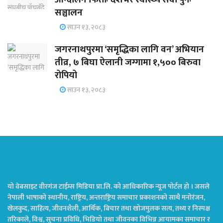
सञ्चालन
साउन १३, २०८३
जगरनाथपुरमा ‘समृद्धिका लागि वन’ अभियान
तीव्र, ७ बिघा ऐलानी जग्गामा १,५०० बिरुवा
रोपियो
साउन १३, २०८३
यो वेबसाइट वीरगंज टाईम्स मिडिया प्रा.लि. को आधिकारिक न्यूज पोर्टल हो । जसले
नेपाली भाषाको स्थानीय, राष्ट्रिय, अन्तराष्ट्रिय समाचार प्रकाशनको साथै मनोरंजन,
खेलकुद, साहित्य, जीवनशैली, आर्थिक, बिचार तथा खोजमुलक सत्य, तथ्य र निस्पक्ष
तरिकाले, विश्व, सुचना प्रविधि, भिडियो तथा जीवनका विभिन्न आयामका समाचार र