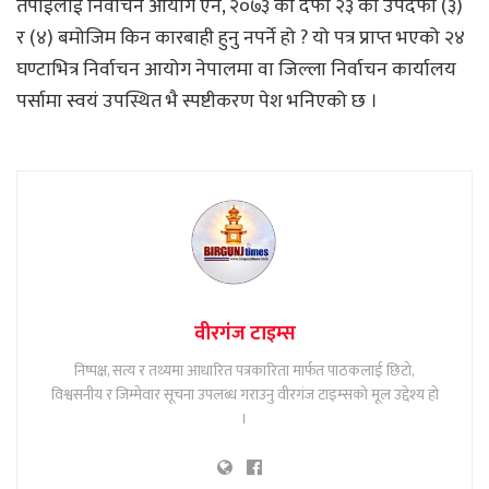
तपाईंलाई निर्वाचन आयोग ऐन, २०७३ को दफा २३ को उपदफा (३)
र (४) बमोजिम किन कारबाही हुनु नपर्ने हो ? यो पत्र प्राप्त भएको २४
घण्टाभित्र निर्वाचन आयोग नेपालमा वा जिल्ला निर्वाचन कार्यालय
पर्सामा स्वयं उपस्थित भै स्पष्टीकरण पेश भनिएको छ ।
वीरगंज टाइम्स
निष्पक्ष, सत्य र तथ्यमा आधारित पत्रकारिता मार्फत पाठकलाई छिटो,
विश्वसनीय र जिम्मेवार सूचना उपलब्ध गराउनु वीरगंज टाइम्सको मूल उद्देश्य हो
।