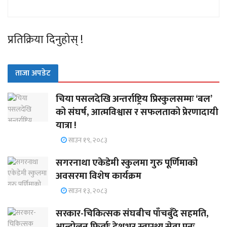
प्रतिक्रिया दिनुहोस् !
ताजा अपडेट
चिया पसलदेखि अन्तर्राष्ट्रिय प्रिस्कुलसम्मः ‘बल’
को संघर्ष, आत्मविश्वास र सफलताको प्रेरणादायी
यात्रा !
साउन १९, २०८३
सगरनाथा एकेडेमी स्कुलमा गुरु पूर्णिमाको
अवसरमा विशेष कार्यक्रम
साउन १३, २०८३
सरकार-चिकित्सक संघबीच पाँचबुँदे सहमति,
आन्दोलन फिर्ताः देशभर स्वास्थ्य सेवा पुनः