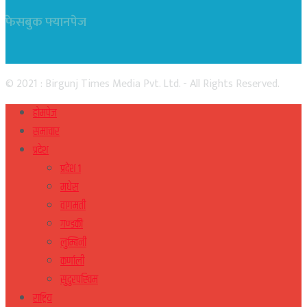
फेसबुक फ्यानपेज
© 2021 : Birgunj Times Media Pvt. Ltd. - All Rights Reserved.
होमपेज
समाचार
प्रदेश
प्रदेश १
मधेस
वागमती
गण्डकी
लुम्बिनी
कर्णाली
सुदुरपस्चिम
राष्ट्रिय