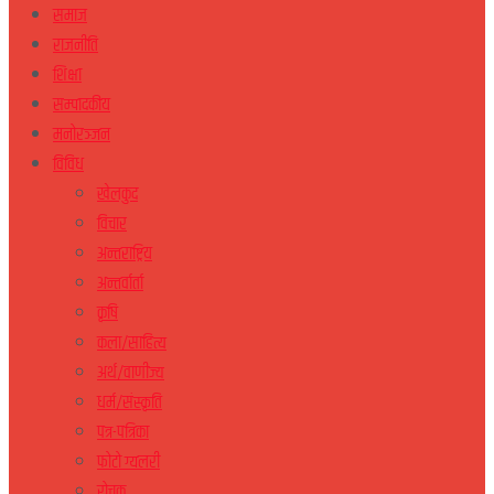
समाज
राजनीति
शिक्षा
सम्पादकीय
मनोरञ्जन
विविध
खेलकुद
विचार
अन्तराष्ट्रिय
अन्तर्वार्ता
कृषि
कला/साहित्य
अर्थ/वाणीज्य
धर्म/संस्कृति
पत्र-पत्रिका
फोटो ग्यलरी
रोचक