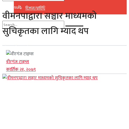
No Result
विज्ञान/प्राविधि
वीमनपाद्वारा सञ्चार माध्यमको
View All Result
सुचिकृतका लागि म्याद थप
No Result
View All Result
वीरगंज टाइम्स
कार्तिक २१, २०७९