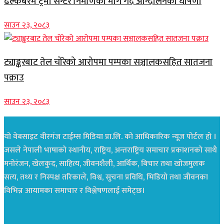
ढल्केबरमै ट्रमा सेन्टर निर्माणको माग गर्दै आन्दोलनको घोषणा
साउन २३, २०८३
ट्याङ्करबाट तेल चोरेको आरोपमा पम्पका सञ्चालकसहित सातजना
पक्राउ
साउन २३, २०८३
यो वेबसाइट वीरगंज टाईम्स मिडिया प्रा.लि. को आधिकारिक न्यूज पोर्टल हो ।
जसले नेपाली भाषाको स्थानीय, राष्ट्रिय, अन्तराष्ट्रिय समाचार प्रकाशनको साथै
मनोरंजन, खेलकुद, साहित्य, जीवनशैली, आर्थिक, बिचार तथा खोजमुलक
सत्य, तथ्य र निस्पक्ष तरिकाले, विश्व, सुचना प्रविधि, भिडियो तथा जीवनका
विभिन्न आयामका समाचार र विश्लेषणलाई समेट्छ।