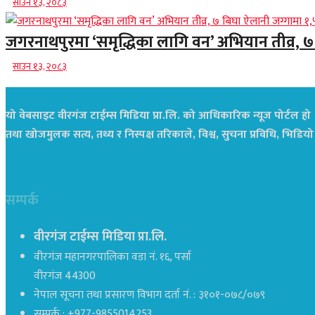
साउन १३, २०८३
जगरनाथपुरमा ‘समृद्धिका लागि वन’ अभियान तीव्र, ७
साउन १३, २०८३
यो वेबसाइट वीरगंज टाईम्स मिडिया प्रा.लि. को आधिकारिक न्यूज पोर्टल हो ।
तथा खोजमुलक सत्य, तथ्य र निस्पक्ष तरिकाले, विश्व, सुचना प्रविधि, भि
सम्पर्क
वीरगंज टाईम्स मिडिया प्रा.लि.
वीरगंज महानगरपालिका वडा नं. १६, पर्सा
वीरगंज 44300
नेपाल सूचना तथा प्रसारण विभाग दर्ता नं. : ३१०१-०७८/०७९
सम्पर्क : +977-9855014253