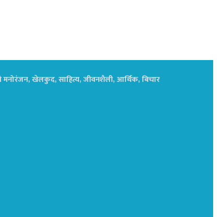
ाथै मनोरंजन, खेलकुद, साहित्य, जीवनशैली, आर्थिक, बिचार