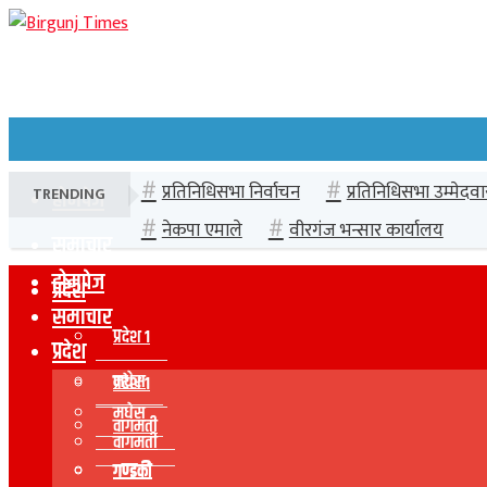
प्रतिनिधिसभा निर्वाचन
प्रतिनिधिसभा उम्मेदवा
TRENDING
होमपेज
नेकपा एमाले
वीरगंज भन्सार कार्यालय
समाचार
होमपेज
प्रदेश
समाचार
प्रदेश १
प्रदेश
मधेस
प्रदेश १
मधेस
वागमती
वागमती
गण्डकी
गण्डकी