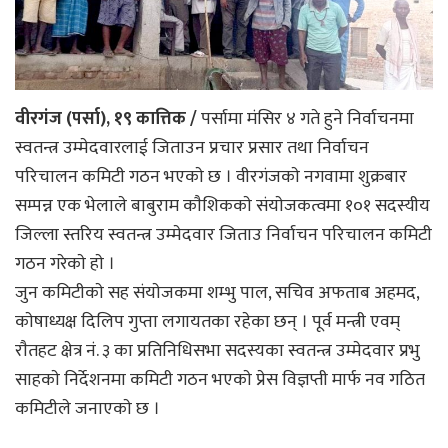
वीरगंज (पर्सा), १९ कात्तिक /
पर्सामा मंसिर ४ गते हुने निर्वाचनमा
स्वतन्त्र उम्मेदवारलाई जिताउन प्रचार प्रसार तथा निर्वाचन
परिचालन कमिटी गठन भएकाे छ । वीरगंजकाे नगवामा शुक्रबार
सम्पन्न एक भेलाले बाबुराम काैशिककाे संयाेजकत्वमा १०१ सदस्यीय
जिल्ला स्तरिय स्वतन्त्र उम्मेदवार जिताउ निर्वाचन परिचालन कमिटी
गठन गरेकाे हाे ।
जुन कमिटीकाे सह स‌ंयाेजकमा शम्भु पाल, सचिव अफताब अहमद,
काेषाध्यक्ष दिलिप गुप्ता लगायतका रहेका छन् । पूर्व मन्त्री एवम्
राैतहट क्षेत्र नं. ३ का प्रतिनिधिसभा सदस्यका स्वतन्त्र उम्मेदवार प्रभु
साहकाे निर्देशनमा कमिटी गठन भएकाे प्रेस विज्ञप्ती मार्फ नव गठित
कमिटीले जनाएकाे छ ।