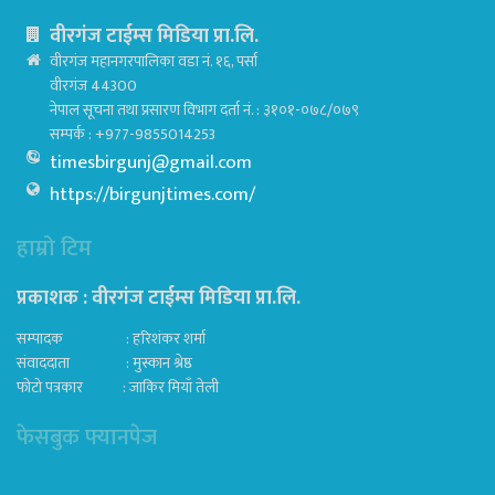
वीरगंज टाईम्स मिडिया प्रा.लि.
वीरगंज महानगरपालिका वडा नं. १६, पर्सा
वीरगंज 44300
नेपाल सूचना तथा प्रसारण विभाग दर्ता नं. : ३१०१-०७८/०७९
सम्पर्क : +977-9855014253
timesbirgunj@gmail.com
https://birgunjtimes.com/
हाम्रो टिम
प्रकाशक : वीरगंज टाईम्स मिडिया प्रा‍.लि.
सम्पादक : हरिशंकर शर्मा
संवाददाता : मुस्कान श्रेष्ठ
फोटो पत्रकार : जाकिर मियाँ तेली
फेसबुक फ्यानपेज