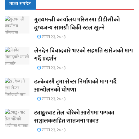
ताजा अपडेट
मुख्यमन्त्री कार्यालय परिसरमा डीडीसीको
दुग्धजन्य सामग्री बिक्री स्टल खुल्ने
साउन २३, २०८३
लेनदेन विवादबारे भएको सहमति खारेजको माग
गर्दै प्रदर्शन
साउन २३, २०८३
ढल्केबरमै ट्रमा सेन्टर निर्माणको माग गर्दै
आन्दोलनको घोषणा
साउन २३, २०८३
ट्याङ्करबाट तेल चोरेको आरोपमा पम्पका
सञ्चालकसहित सातजना पक्राउ
साउन २३, २०८३