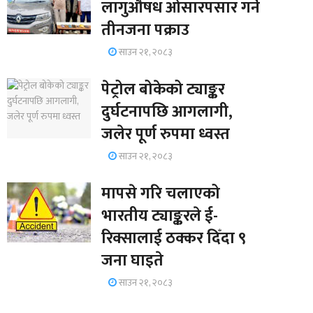
लागुऔषध ओसारपसार गर्ने
तीनजना पक्राउ
साउन २१, २०८३
पेट्रोल बोकेको ट्याङ्कर
दुर्घटनापछि आगलागी,
जलेर पूर्ण रुपमा ध्वस्त
साउन २१, २०८३
मापसे गरि चलाएको
भारतीय ट्याङ्करले ई-
रिक्सालाई ठक्कर दिँदा ९
जना घाइते
साउन २१, २०८३