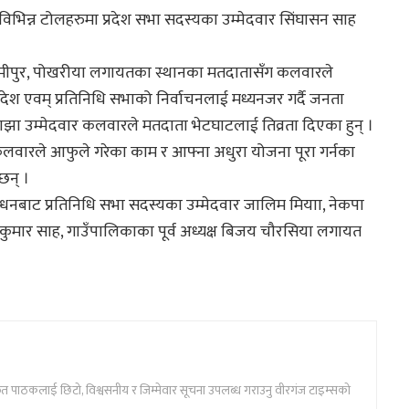
का विभिन्न टोलहरुमा प्रदेश सभा सदस्यका उम्मेदवार सिंघासन साह
क्ष्मीपुर, पोखरीया लगायतका स्थानका मतदातासँग कलवारले
रदेश एवम् प्रतिनिधि सभाको निर्वाचनलाई मध्यनजर गर्दै जनता
झा उम्मेदवार कलवारले मतदाता भेटघाटलाई तिव्रता दिएका हुन् ।
 कलवारले आफुले गरेका काम र आफ्ना अधुरा योजना पूरा गर्नका
छन् ।
न्धनबाट प्रतिनिधि सभा सदस्यका उम्मेदवार जालिम मियाा, नेकपा
ुमार साह, गाउँपालिकाका पूर्व अध्यक्ष बिजय चौरसिया लगायत
ार्फत पाठकलाई छिटो, विश्वसनीय र जिम्मेवार सूचना उपलब्ध गराउनु वीरगंज टाइम्सको