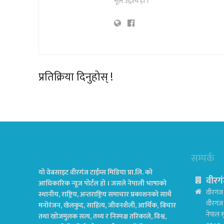
मूल उद्देश्य हो ।
प्रतिक्रिया दिनुहोस् !
सम्पर्क
यो वेबसाइट वीरगंज टाईम्स मिडिया प्रा.लि. को
वीरगं
आधिकारिक न्यूज पोर्टल हो । जसले नेपाली भाषाको
वीरगंज 
स्थानीय, राष्ट्रिय, अन्तराष्ट्रिय समाचार प्रकाशनको साथै
वीरगं
मनोरंजन, खेलकुद, साहित्य, जीवनशैली, आर्थिक, बिचार
नेपाल स
तथा खोजमुलक सत्य, तथ्य र निस्पक्ष तरिकाले, विश्व,