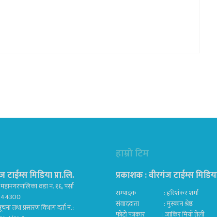
हाम्रो टिम
ज टाईम्स मिडिया प्रा.लि.
प्रकाशक : वीरगंज टाईम्स मिडिया प
महानगरपालिका वडा नं. १६, पर्सा
सम्पादक : हरिशंकर शर्मा
ज 44300
संवाददाता : मुस्कान श्रेष्ठ
ूचना तथा प्रसारण विभाग दर्ता नं. :
फोटो पत्रकार : जाकिर मियाँ तेली