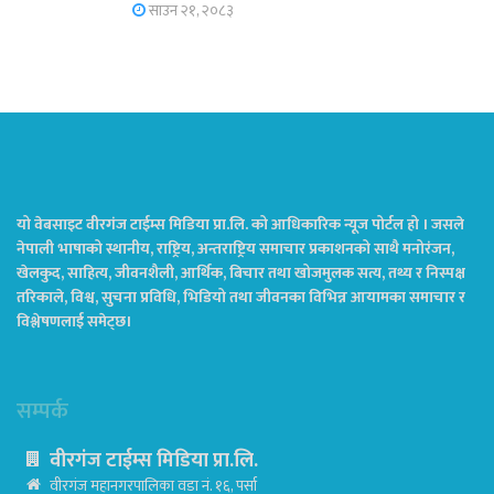
साउन २१, २०८३
यो वेबसाइट वीरगंज टाईम्स मिडिया प्रा.लि. को आधिकारिक न्यूज पोर्टल हो । जसले
नेपाली भाषाको स्थानीय, राष्ट्रिय, अन्तराष्ट्रिय समाचार प्रकाशनको साथै मनोरंजन,
खेलकुद, साहित्य, जीवनशैली, आर्थिक, बिचार तथा खोजमुलक सत्य, तथ्य र निस्पक्ष
तरिकाले, विश्व, सुचना प्रविधि, भिडियो तथा जीवनका विभिन्न आयामका समाचार र
विश्लेषणलाई समेट्छ।
सम्पर्क
वीरगंज टाईम्स मिडिया प्रा.लि.
वीरगंज महानगरपालिका वडा नं. १६, पर्सा