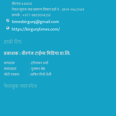
वीरगंज 44300
नेपाल सूचना तथा प्रसारण विभाग दर्ता नं. : ३१०१-०७८/०७९
सम्पर्क : +977-9855014253
timesbirgunj@gmail.com
https://birgunjtimes.com/
हाम्रो टिम
प्रकाशक : वीरगंज टाईम्स मिडिया प्रा‍.लि.
सम्पादक : हरिशंकर शर्मा
संवाददाता : मुस्कान श्रेष्ठ
फोटो पत्रकार : जाकिर मियाँ तेली
फेसबुक फ्यानपेज