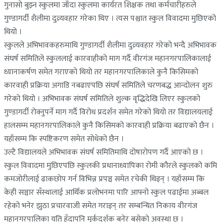
गुनासो बुझ्न स्कुलमा जाँदा स्कुलमा कार्यरत शिक्षक तथा कर्मचारीहरुले
गुण्डागर्दी शैलीमा दुव्र्यवहार गरेका थिए । त्यस पश्चात स्कुल विवादमा मुछिएको
थियो ।
स्कुलले अभिभावकहरुमाथि गुण्डागर्दी शैलीमा दुव्र्यवहार गरेको भन्दै अभिभावक
संघर्ष समितिले स्कुललाई कारवाहीको माग गर्दै वीरगंज महानगरपालिकालाई
ध्यानाकर्षण समेत गराएको थियो तर महानगरपालिकाले कुनै किसिमको
कारवाही प्रक्रिया अगाडि नबढाएपछि संघर्ष समितिले चरणबद्ध आन्दोलन शुरु
गरेको थियो । अभिभावक संघर्ष समितिले शुल्क वृद्धिदेखि लिएर स्कुलको
गुण्डागर्दी रोक्नुपर्ने माग गर्दै विरोध प्रदर्शन समेत गरेको थियो तर विद्यालयलाई
हालसम्म महानगरपालिकाले कुनै किसिमको कारवाही प्रक्रिया बढाएको छैन ।
यहाँसम्म कि स्पष्टिकरण समेत सोधेको छैन ।
उल्टै विद्यालयले अभिभावक संघर्ष समितिमाथि दोषारोपण गर्दै आएको छ ।
स्कुल विवादमा मुछिएपछि स्कुलकी प्रधानाध्यापिका रोमी कौरले स्कुलको कमि
कमजोरीलाई ढाकछोप गर्न विभिन्न प्रपञ्च समेत रचेकी थिइन् । यहाँसम्म कि
केही सञ्चार सँस्थालाई आर्थिक प्रलोभनमा पारि आफ्नो स्कुल पढाईमा अब्बल
रहेको भनेर झुठा प्रचारवाजी समेत गराइन् तर सम्बन्धित निकाय वीरगंज
महानगरपालिका यति हुँदापनि मुर्कदर्शक बनेर बसेको अवस्था छ ।