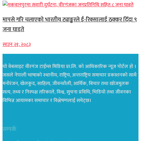
मापसे गरि चलाएको भारतीय ट्याङ्करले ई-रिक्सालाई ठक्कर दिँदा ९
जना घाइते
साउन २१, २०८३
यो वेबसाइट वीरगंज टाईम्स मिडिया प्रा.लि. को आधिकारिक न्यूज पोर्टल हो ।
जसले नेपाली भाषाको स्थानीय, राष्ट्रिय, अन्तराष्ट्रिय समाचार प्रकाशनको साथै
मनोरंजन, खेलकुद, साहित्य, जीवनशैली, आर्थिक, बिचार तथा खोजमुलक
सत्य, तथ्य र निस्पक्ष तरिकाले, विश्व, सुचना प्रविधि, भिडियो तथा जीवनका
विभिन्न आयामका समाचार र विश्लेषणलाई समेट्छ।
सम्पर्क