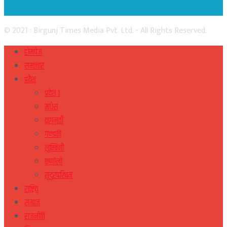
© 2021 : Birgunj Times Media Pvt. Ltd. - All Rights Reserved.
होमपेज
समाचार
प्रदेश
प्रदेश १
मधेस
वागमती
गण्डकी
लुम्बिनी
कर्णाली
सुदुरपस्चिम
राष्ट्रिय
समाज
राजनीति