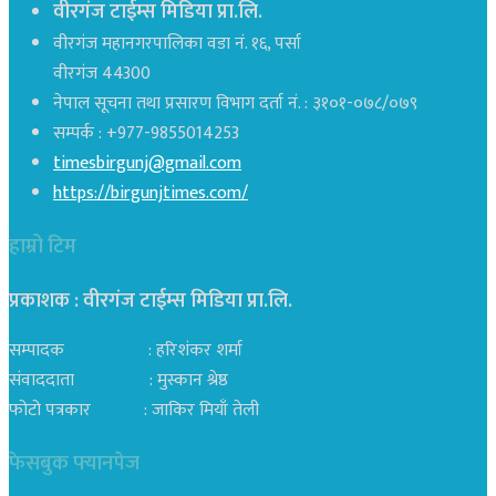
वीरगंज टाईम्स मिडिया प्रा.लि.
वीरगंज महानगरपालिका वडा नं. १६, पर्सा
वीरगंज 44300
नेपाल सूचना तथा प्रसारण विभाग दर्ता नं. : ३१०१-०७८/०७९
सम्पर्क : +977-9855014253
timesbirgunj@gmail.com
https://birgunjtimes.com/
हाम्रो टिम
प्रकाशक : वीरगंज टाईम्स मिडिया प्रा‍.लि.
सम्पादक : हरिशंकर शर्मा
संवाददाता : मुस्कान श्रेष्ठ
फोटो पत्रकार : जाकिर मियाँ तेली
फेसबुक फ्यानपेज