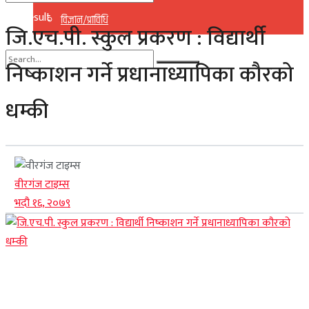
No Result
विज्ञान/प्राविधि
जि.एच.पी. स्कुल प्रकरण : विद्यार्थी
View All Result
निष्काशन गर्ने प्रधानाध्यापिका कौरको
No Result
धम्की
View All Result
वीरगंज टाइम्स
भदौ १६, २०७९