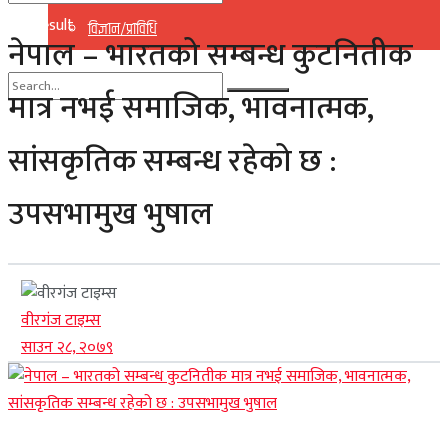
No Result
विज्ञान/प्राविधि
नेपाल – भारतको सम्बन्ध कुटनितीक
View All Result
मात्र नभई समाजिक, भावनात्मक,
No Result
सांसकृतिक सम्बन्ध रहेको छ :
View All Result
उपसभामुख भुषाल
वीरगंज टाइम्स
साउन २८, २०७९