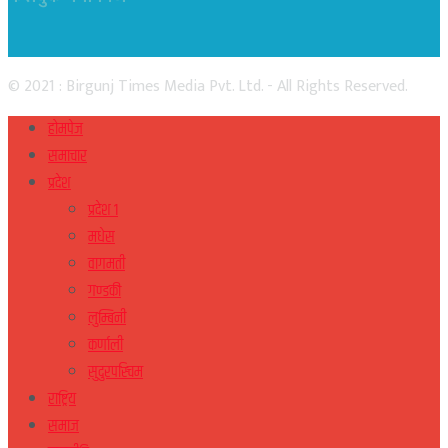
© 2021 : Birgunj Times Media Pvt. Ltd. - All Rights Reserved.
होमपेज
समाचार
प्रदेश
प्रदेश १
मधेस
वागमती
गण्डकी
लुम्बिनी
कर्णाली
सुदुरपस्चिम
राष्ट्रिय
समाज