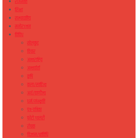
राजनीति
शिक्षा
सम्पादकीय
मनोरञ्जन
विविध
खेलकुद
विचार
अन्तराष्ट्रिय
अन्तर्वार्ता
कृषि
कला/साहित्य
अर्थ/वाणीज्य
धर्म/संस्कृति
पत्र-पत्रिका
फोटो ग्यलरी
रोचक
विज्ञान/प्राविधि