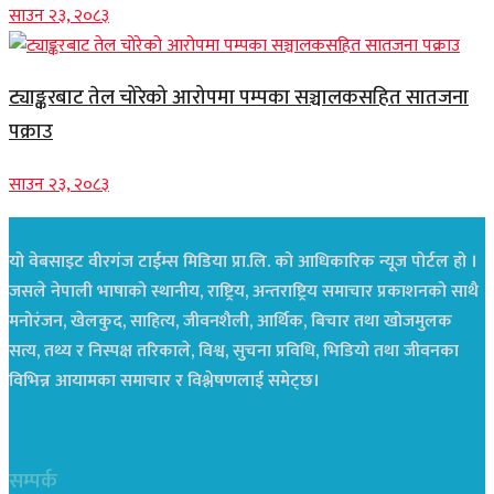
साउन २३, २०८३
ट्याङ्करबाट तेल चोरेको आरोपमा पम्पका सञ्चालकसहित सातजना
पक्राउ
साउन २३, २०८३
यो वेबसाइट वीरगंज टाईम्स मिडिया प्रा.लि. को आधिकारिक न्यूज पोर्टल हो ।
जसले नेपाली भाषाको स्थानीय, राष्ट्रिय, अन्तराष्ट्रिय समाचार प्रकाशनको साथै
मनोरंजन, खेलकुद, साहित्य, जीवनशैली, आर्थिक, बिचार तथा खोजमुलक
सत्य, तथ्य र निस्पक्ष तरिकाले, विश्व, सुचना प्रविधि, भिडियो तथा जीवनका
विभिन्न आयामका समाचार र विश्लेषणलाई समेट्छ।
सम्पर्क