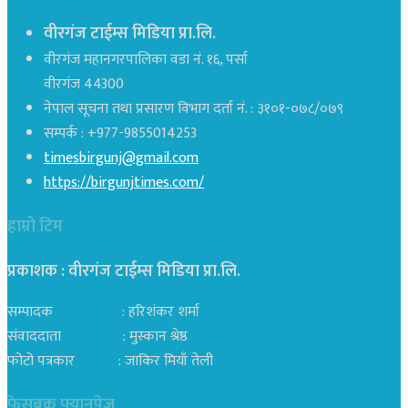
वीरगंज टाईम्स मिडिया प्रा.लि.
वीरगंज महानगरपालिका वडा नं. १६, पर्सा
वीरगंज 44300
नेपाल सूचना तथा प्रसारण विभाग दर्ता नं. : ३१०१-०७८/०७९
सम्पर्क : +977-9855014253
timesbirgunj@gmail.com
https://birgunjtimes.com/
हाम्रो टिम
प्रकाशक : वीरगंज टाईम्स मिडिया प्रा‍.लि.
सम्पादक : हरिशंकर शर्मा
संवाददाता : मुस्कान श्रेष्ठ
फोटो पत्रकार : जाकिर मियाँ तेली
फेसबुक फ्यानपेज