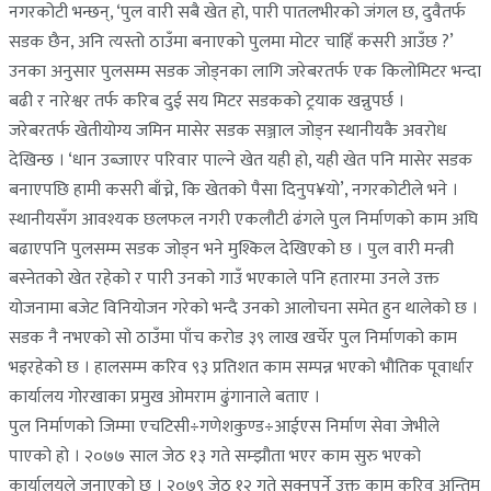
नगरकोटी भन्छन्, ‘पुल वारी सबै खेत हो, पारी पातलभीरको जंगल छ, दुवैतर्फ
सडक छैन, अनि त्यस्तो ठाउँमा बनाएको पुलमा मोटर चाहिँ कसरी आउँछ ?’
उनका अनुसार पुलसम्म सडक जोड्नका लागि जरेबरतर्फ एक किलोमिटर भन्दा
बढी र नारेश्वर तर्फ करिब दुई सय मिटर सडकको ट्रयाक खन्नुपर्छ ।
जरेबरतर्फ खेतीयोग्य जमिन मासेर सडक सञ्जाल जोड्न स्थानीयकै अवरोध
देखिन्छ । ‘धान उब्जाएर परिवार पाल्ने खेत यही हो, यही खेत पनि मासेर सडक
बनाएपछि हामी कसरी बाँच्ने, कि खेतको पैसा दिनुप¥यो’, नगरकोटीले भने ।
स्थानीयसँग आवश्यक छलफल नगरी एकलौटी ढंगले पुल निर्माणको काम अघि
बढाएपनि पुलसम्म सडक जोड्न भने मुश्किल देखिएको छ । पुल वारी मन्त्री
बस्नेतको खेत रहेको र पारी उनको गाउँ भएकाले पनि हतारमा उनले उक्त
योजनामा बजेट विनियोजन गरेको भन्दै उनको आलोचना समेत हुन थालेको छ ।
सडक नै नभएको सो ठाउँमा पाँच करोड ३९ लाख खर्चेर पुल निर्माणको काम
भइरहेको छ । हालसम्म करिव ९३ प्रतिशत काम सम्पन्न भएको भौतिक पूवार्धार
कार्यालय गोरखाका प्रमुख ओमराम ढुंगानाले बताए ।
पुल निर्माणको जिम्मा एचटिसी÷गणेशकुण्ड÷आईएस निर्माण सेवा जेभीले
पाएको हो । २०७७ साल जेठ १३ गते सम्झौता भएर काम सुरु भएको
कार्यालयले जनाएको छ । २०७९ जेठ १२ गते सक्नुपर्ने उक्त काम करिव अन्तिम