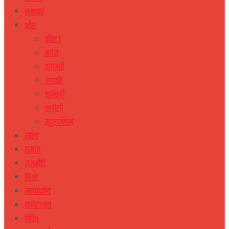
समाचार
प्रदेश
प्रदेश १
मधेस
वागमती
गण्डकी
लुम्बिनी
कर्णाली
सुदुरपस्चिम
राष्ट्रिय
समाज
राजनीति
शिक्षा
सम्पादकीय
मनोरञ्जन
विविध