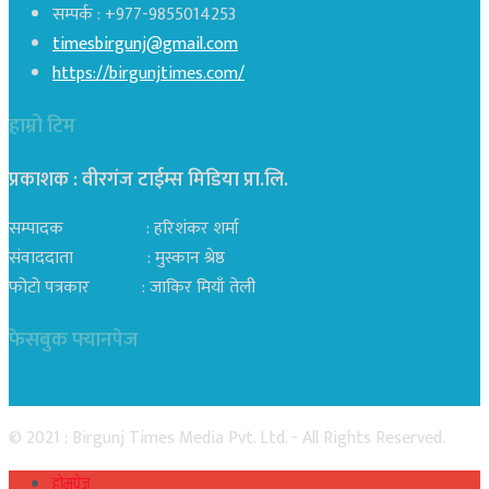
सम्पर्क : +977-9855014253
timesbirgunj@gmail.com
https://birgunjtimes.com/
हाम्रो टिम
प्रकाशक : वीरगंज टाईम्स मिडिया प्रा‍.लि.
सम्पादक : हरिशंकर शर्मा
संवाददाता : मुस्कान श्रेष्ठ
फोटो पत्रकार : जाकिर मियाँ तेली
फेसबुक फ्यानपेज
© 2021 : Birgunj Times Media Pvt. Ltd. - All Rights Reserved.
होमपेज