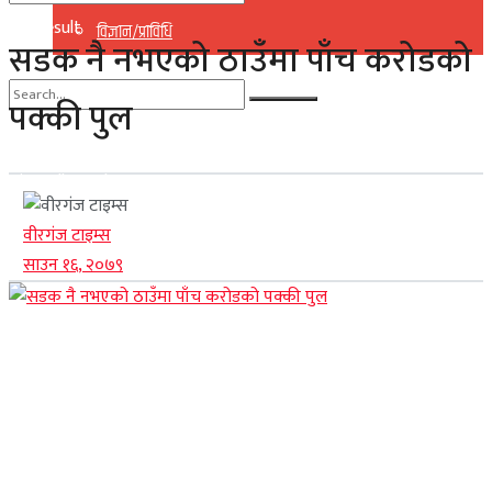
No Result
विज्ञान/प्राविधि
सडक नै नभएको ठाउँमा पाँच करोडको
View All Result
पक्की पुल
No Result
View All Result
वीरगंज टाइम्स
साउन १६, २०७९