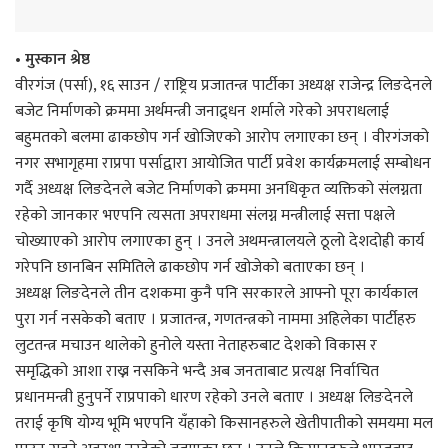
• मुस्कान श्रेष्ठ
वीरगंज (पर्सा), १६ साउन / राष्ट्रिय प्रजातन्त्र पार्टीका अध्यक्ष राजेन्द्र लिङदेनले
बजेट निर्माणको क्रममा अर्थमन्त्री जनाद्र्धन शर्माले गरेको अपराधलाई
बहुमतको बलमा ढाकछोप गर्न खोजिएको आरोप लगाएका छन् । वीरगंजको
नगर सभागृहमा राप्रपा पर्साद्वारा आयोजित पार्टी प्रवेश कार्यक्रमलाई सम्बोधन
गर्दै अध्यक्ष लिङदेनले बजेट निर्माणको क्रममा अनधिकृत व्यक्तिको संलग्नता
रहेको जानकार भएपनि त्यसता अपराधमा संलग्न मन्त्रीलाई सत्ता पक्षले
चोख्याएको आरोप लगाएका हुन् । उनले अथमन्त्रालयले ठूलो देशदोह्री कार्य
गरेपनि छानबिन समितिले ढाकछोप गर्न खोजेको बताएका छन् ।
अध्यक्ष लिङदेनले तीन दशकमा कुनै पनि सरकारले आफ्नो पूरा कार्यकाल
पुरा गर्न नसकेकोे बताए । प्रजातन्त्र, गणतन्त्रको नाममा अहिलेका पार्टीहरु
लुटतन्त्र मचाउन थालेको हुनोले यस्ता नेताहरुबाट देशको विकास र
समृद्धिको आशा राख्न नसकिने भन्दै अब जनताबाट प्रत्यक्ष निर्वाचित
प्रधानमन्त्री हुनुपर्ने राप्रपाको धारण रहेको उनले बताए । अध्यक्ष लिङदेनले
तराई कृषि योग्य भूमि भएपनि यँहाको किसानहरुले खेतीपातीको समयमा मल