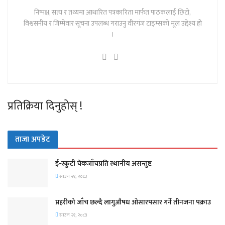
निष्पक्ष, सत्य र तथ्यमा आधारित पत्रकारिता मार्फत पाठकलाई छिटो,
विश्वसनीय र जिम्मेवार सूचना उपलब्ध गराउनु वीरगंज टाइम्सको मूल उद्देश्य हो
।
प्रतिक्रिया दिनुहोस् !
ताजा अपडेट
ई-स्कुटी चेकजाँचप्रति स्थानीय असन्तुष्ट
साउन २१, २०८३
प्रहरीको जाँच छल्दै लागुऔषध ओसारपसार गर्ने तीनजना पक्राउ
साउन २१, २०८३