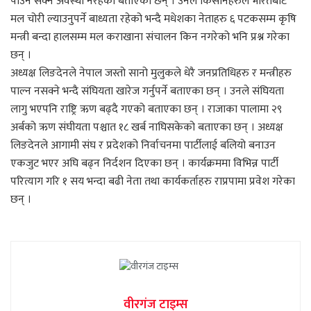
पाउन सक्ने अवस्था नरहेको बताएका छन् । उनले किसानहरुले भारतबाट
मल चोरी ल्याउनुपर्ने बाध्यता रहेको भन्दै मधेशका नेताहरु ६ पटकसम्म कृषि
मन्त्री बन्दा हालसम्म मल कराखाना संचालन किन नगरेको भनि प्रश्न गरेका
छन् ।
अध्यक्ष लिङदेनले नेपाल जस्तो सानो मुलुकले धेरै जनप्रतिधिहरु र मन्त्रीहरु
पाल्न नसक्ने भन्दै संघियता खारेज गर्नुपर्ने बताएका छन् । उनले संघियता
लागु भएपनि राष्ट्रि ऋण बढ्दै गएको बताएका छन् । राजाका पालामा २९
अर्बको ऋण संघीयता पश्चात १८ खर्ब नाघिसकेको बताएका छन् । अध्यक्ष
लिङदेनले आगामी संघ र प्रदेशको निर्वाचनमा पार्टीलाई बलियो बनाउन
एकजुट भएर अघि बढ्न निर्दशन दिएका छन् । कार्यक्रममा विभिन्न पार्टी
परित्याग गरि १ सय भन्दा बढी नेता तथा कार्यकर्ताहरु राप्रपामा प्रवेश गरेका
छन् ।
वीरगंज टाइम्स