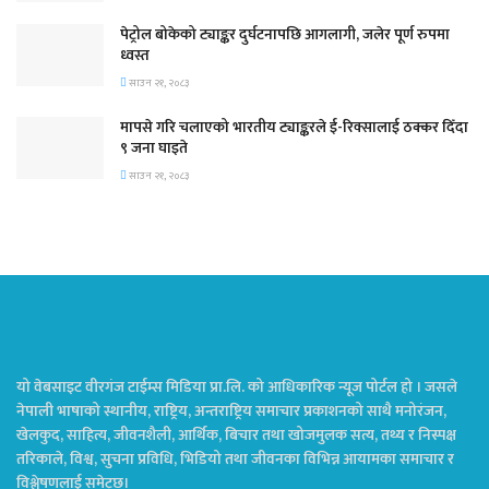
पेट्रोल बोकेको ट्याङ्कर दुर्घटनापछि आगलागी, जलेर पूर्ण रुपमा
ध्वस्त
साउन २१, २०८३
मापसे गरि चलाएको भारतीय ट्याङ्करले ई-रिक्सालाई ठक्कर दिँदा
९ जना घाइते
साउन २१, २०८३
यो वेबसाइट वीरगंज टाईम्स मिडिया प्रा.लि. को आधिकारिक न्यूज पोर्टल हो । जसले
नेपाली भाषाको स्थानीय, राष्ट्रिय, अन्तराष्ट्रिय समाचार प्रकाशनको साथै मनोरंजन,
खेलकुद, साहित्य, जीवनशैली, आर्थिक, बिचार तथा खोजमुलक सत्य, तथ्य र निस्पक्ष
तरिकाले, विश्व, सुचना प्रविधि, भिडियो तथा जीवनका विभिन्न आयामका समाचार र
विश्लेषणलाई समेट्छ।