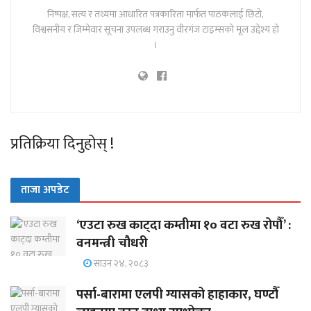
निष्पक्ष, सत्य र तथ्यमा आधारित पत्रकारिता मार्फत पाठकलाई छिटो,
विश्वसनीय र जिम्मेवार सूचना उपलब्ध गराउनु वीरगंज टाइम्सको मूल उद्देश्य हो
।
प्रतिक्रिया दिनुहोस् !
ताजा अपडेट
‘एउटा रुख काट्दा कम्तीमा १० वटा रुख रोपौँ’ :
वनमन्त्री चौधरी
साउन २४, २०८३
पर्सा-बारामा एलपी ग्यासको हाहाकार, घण्टौँ