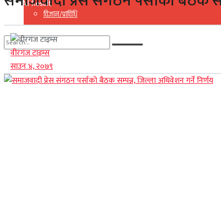
समाजवादी प्रेस संगठन पर्साको बैठक सम्
View All Result
विज्ञान/प्राविधि
वीरगंज टाइम्स
No Result
साउन ४, २०७९
View All Result