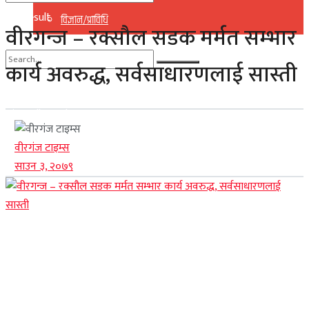
No Result
विज्ञान/प्राविधि
वीरगन्ज – रक्सौल सडक मर्मत सम्भार
View All Result
कार्य अवरुद्ध, सर्वसाधारणलाई सास्ती
No Result
View All Result
वीरगंज टाइम्स
साउन ३, २०७९