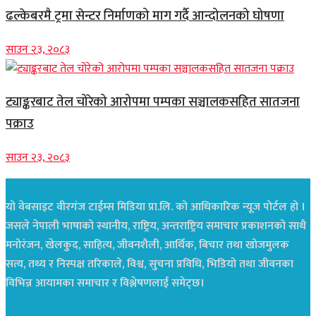
ढल्केबरमै ट्रमा सेन्टर निर्माणको माग गर्दै आन्दोलनको घोषणा
साउन २३, २०८३
ट्याङ्करबाट तेल चोरेको आरोपमा पम्पका सञ्चालकसहित सातजना
पक्राउ
साउन २३, २०८३
यो वेबसाइट वीरगंज टाईम्स मिडिया प्रा.लि. को आधिकारिक न्यूज पोर्टल हो ।
जसले नेपाली भाषाको स्थानीय, राष्ट्रिय, अन्तराष्ट्रिय समाचार प्रकाशनको साथै
मनोरंजन, खेलकुद, साहित्य, जीवनशैली, आर्थिक, बिचार तथा खोजमुलक
सत्य, तथ्य र निस्पक्ष तरिकाले, विश्व, सुचना प्रविधि, भिडियो तथा जीवनका
विभिन्न आयामका समाचार र विश्लेषणलाई समेट्छ।