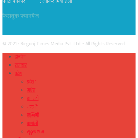
फोटो पत्रकार : जाकिर मियाँ तेली
फेसबुक फ्यानपेज
© 2021 : Birgunj Times Media Pvt. Ltd. - All Rights Reserved.
होमपेज
समाचार
प्रदेश
प्रदेश १
मधेस
वागमती
गण्डकी
लुम्बिनी
कर्णाली
सुदुरपस्चिम