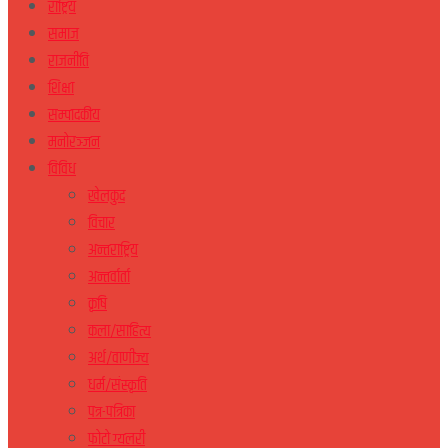
राष्ट्रिय
समाज
राजनीति
शिक्षा
सम्पादकीय
मनोरञ्जन
विविध
खेलकुद
विचार
अन्तराष्ट्रिय
अन्तर्वार्ता
कृषि
कला/साहित्य
अर्थ/वाणीज्य
धर्म/संस्कृति
पत्र-पत्रिका
फोटो ग्यलरी