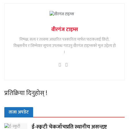
वीरगंज टाइम्स
निष्पक्ष, सत्य र तथ्यमा आधारित पत्रकारिता मार्फत पाठकलाई छिटो,
विश्वसनीय र जिम्मेवार सूचना उपलब्ध गराउनु वीरगंज टाइम्सको मूल उद्देश्य हो
।
प्रतिक्रिया दिनुहोस् !
ताजा अपडेट
ई-स्कुटी चेकजाँचप्रति स्थानीय असन्तुष्ट