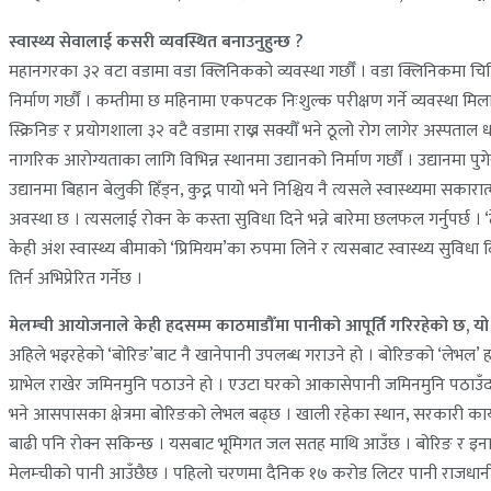
स्वास्थ्य सेवालाई कसरी व्यवस्थित बनाउनुहुन्छ ?
महानगरका ३२ वटा वडामा वडा क्लिनिकको व्यवस्था गर्छौँ । वडा क्लिनिकमा चिकित्स
निर्माण गर्छौं । कम्तीमा छ महिनामा एकपटक निःशुल्क परीक्षण गर्ने व्यवस्था मि
स्क्रिनिङ र प्रयोगशाला ३२ वटै वडामा राख्न सक्यौँ भने ठूलो रोग लागेर अस्पताल धाउनु
नागरिक आरोग्यताका लागि विभिन्न स्थानमा उद्यानको निर्माण गर्छौं । उद्यानमा
उद्यानमा बिहान बेलुकी हिँड्न, कुद्न पायो भने निश्चिय नै त्यसले स्वास्थ्यमा 
अवस्था छ । त्यसलाई रोक्न के कस्ता सुविधा दिने भन्ने बारेमा छलफल गर्नुपर्छ
केही अंश स्वास्थ्य बीमाको ‘प्रिमियम’का रुपमा लिने र त्यसबाट स्वास्थ्य सुवि
तिर्न अभिप्रेरित गर्नेछ ।
मेलम्ची आयोजनाले केही हदसम्म काठमाडौँमा पानीको आपूर्ति गरिरहेको छ, यो अझै
अहिले भइरहेको ‘बोरिङ’बाट नै खानेपानी उपलब्ध गराउने हो । बोरिङको ‘लेभल’
ग्राभेल राखेर जमिनमुनि पठाउने हो । एउटा घरको आकासेपानी जमिनमुनि पठाउँदा 
भने आसपासका क्षेत्रमा बोरिङको लेभल बढ्छ । खाली रहेका स्थान, सरकारी क
बाढी पनि रोक्न सकिन्छ । यसबाट भूमिगत जल सतह माथि आउँछ । बोरिङ र इना
मेलम्चीको पानी आउँछैछ । पहिलो चरणमा दैनिक १७ करोड लिटर पानी राजधानी भ