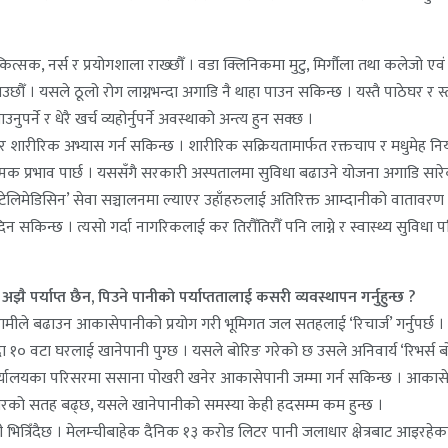
क, नर्स र प्रयोगशाला राख्छौँ । वडा क्लिनिकमा मुटु, मिर्गौला तथा कलेजो एवं रग
लाउछौँ । यसले ठूलो रोग लाग्नभन्दा अगाडि नै थाहा पाउन सकिन्छ । यस्तै पाठेघर र स
पर्ने र धेरै खर्च व्यहोर्नुपर्ने अवस्थाको अन्त्य हुन सक्छ ।
 पुगेर शारीरिक अभ्यास गर्न सकिन्छ । शारीरिक सक्रियतामार्फत रक्तचाप र मधुमेह
सकारात्मक प्रभाव पार्छ । यससँगै सरकारी अस्पतालमा सुविधा बढाउने योजना अगाडि स
 । ‘टेलिमेडिसिन’ सेवा सञ्चालनमा ल्याएर उहाँहरुलाई अतिरिक्त आम्दानीको वाताव
धा दिन सकिन्छ । त्यसो गर्दा नागरिकलाई कर तिरौँतिरौँ पनि लाग्ने र स्वास्थ्य स
 पर्याप्त छैन, पिउने पानीको पर्याप्ततालाई कसरी व्यवस्थापन गर्नुहुन्छ ?
 हामीले बढाउन आकासेपानीको प्रयोग गरी भूमिगत जल सतहलाई ‘रिचार्ज’ गर्नुपर्
१० वटा घरलाई खानेपानी पुग्छ । यसले बोरिङ गरेको छ उसले अनिवार्य ‘रिभर्स बोर
ार्यालयका परिसरमा ससाना पोखरी खनेर आकासेपानी जम्मा गर्न सकिन्छ । आकास
रको सतह बढ्छ, यसले खानेपानीको समस्या केही हदसम्म कम हुन्छ ।
ित्रिँदैछ । मेलम्चीबाहेक दैनिक १३ करोड लिटर पानी जलाधार क्षेत्रबाट आइरह