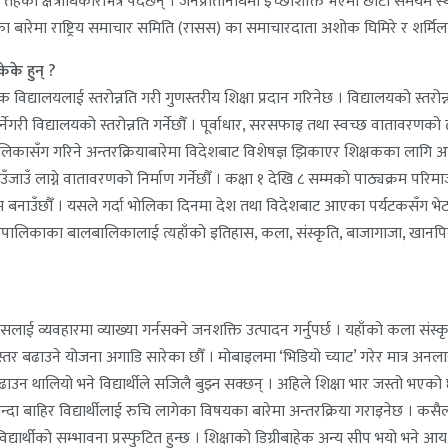
हका क्षेत्राधिकारभित्र पर्दछन् । जनप्रतिनिधिमा इच्छाशक्ति भएमा छोटो समयमै स्थ
का बारेमा राष्ट्रिय समाचार समिति (रासस) का समाचारदाता अशोक घिमिरे र शर्मि
ेके हुन् ?
िक विद्यालयलाई स्तरोन्नति गरी गुणस्तरीय शिक्षा प्रदान गरिनेछ । विद्यालयको स्तरोन
गर्नेगरी विद्यालयको स्तरोन्नति गर्नेछौँ । पूर्वाधार, सरसफाइ तथा स्वच्छ वातावर
ालिकासँग गरिने अन्तरक्रियाबारेमा विदेशबाट विशेषज्ञ झिकाएर शिक्षकका लागि आव
 लाग्ने वातावरणको निर्माण गर्नेछौँ । कक्षा १ देखि ८ सम्मको पाठ्यक्रम परिमार्
रम बनाउँछौँ । यसले गर्दा भोलिका दिनमा देश तथा विदेशबाट आएका पर्यटकसँग भेट
रपालिकाका बालबालिकालाई त्यहाँको इतिहास, कला, संस्कृति, बाजागाजा, खानपिनका
व्यवहारमा व्याख्या गर्नसक्ने जनशक्ति उत्पादन गर्नुपर्छ । यहाँको कला संस्कृति,
तर बढाउने योजना अगाडि सारेका छौँ । मोबाइलमा ‘भिडियो च्याट’ गरेर मात्र अनलाइन 
ाउन थालियो भने विद्यार्थीले सजिलै बुझ्न सक्छन् । अहिले शिक्षा भार जस्तो भएको 
भन्दा बाहिर विद्यार्थीलाई रुचि लागेका विषयका बारेमा अन्तरक्रिया गराइनेछ । क
यार्थीको सम्भावना प्रस्फुटित हुन्छ । शिक्षाको डिग्रीबाहेक अन्य सीप भयो भने आय