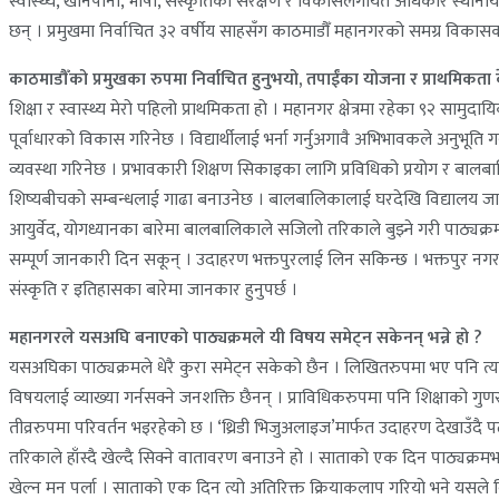
स्वास्थ्य, खानेपानी, भाषा, संस्कृतिको संरक्षण र विकासलगायत अधिकार स्थानीय त
छन् । प्रमुखमा निर्वाचित ३२ वर्षीय साहसँग काठमाडौँ महानगरको समग्र विकास
काठमाडौँको प्रमुखका रुपमा निर्वाचित हुनुभयो, तपाईंका योजना र प्राथमिकता क
शिक्षा र स्वास्थ्य मेरो पहिलो प्राथमिकता हो । महानगर क्षेत्रमा रहेका ९२ सामुदाय
पूर्वाधारको विकास गरिनेछ । विद्यार्थीलाई भर्ना गर्नुअगावै अभिभावकले अनुभूति 
व्यवस्था गरिनेछ । प्रभावकारी शिक्षण सिकाइका लागि प्रविधिको प्रयोग र बालब
शिष्यबीचको सम्बन्धलाई गाढा बनाउनेछ । बालबालिकालाई घरदेखि विद्यालय जाउँजाउँ
आयुर्वेद, योगध्यानका बारेमा बालबालिकाले सजिलो तरिकाले बुझ्ने गरी पाठ्यक्
सम्पूर्ण जानकारी दिन सकून् । उदाहरण भक्तपुरलाई लिन सकिन्छ । भक्तपुर नग
संस्कृति र इतिहासका बारेमा जानकार हुनुपर्छ ।
महानगरले यसअघि बनाएको पाठ्यक्रमले यी विषय समेट्न सकेनन् भन्ने हो ?
यसअघिका पाठ्यक्रमले धेरै कुरा समेट्न सकेको छैन । लिखितरुपमा भए पनि त्यसलाई 
विषयलाई व्याख्या गर्नसक्ने जनशक्ति छैनन् । प्राविधिकरुपमा पनि शिक्षाको गुणस्
तीव्ररुपमा परिवर्तन भइरहेको छ । ‘थ्रिडी भिजुअलाइज’मार्फत उदाहरण देखाउँदै पढ
तरिकाले हाँस्दै खेल्दै सिक्ने वातावरण बनाउने हो । साताको एक दिन पाठ्यक्रम
खेल्न मन पर्ला । साताको एक दिन त्यो अतिरिक्त क्रियाकलाप गरियो भने यसले विद्