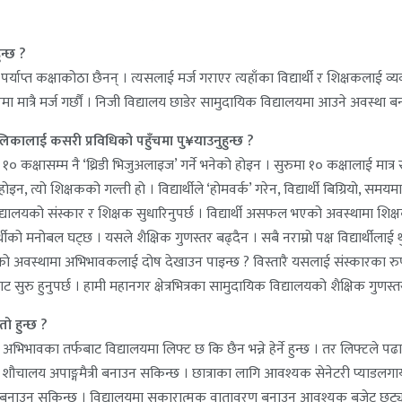
न्छ ?
तै पर्याप्त कक्षाकोठा छैनन् । त्यसलाई मर्ज गराएर त्यहाँका विद्यार्थी र शिक्षकलाई
मात्रै मर्ज गर्छौं । निजी विद्यालय छाडेर सामुदायिक विद्यालयमा आउने अवस्था बना
लिकालाई कसरी प्रविधिको पहुँचमा पु¥याउनुहुन्छ ?
खि १० कक्षासम्म नै ‘थ्रिडी भिजुअलाइज’ गर्ने भनेको होइन । सुरुमा १० कक्षालाई मात्
इन, त्यो शिक्षकको गल्ती हो । विद्यार्थीले ‘होमवर्क’ गरेन, विद्यार्थी बिग्रियो, समयम
 विद्यालयको संस्कार र शिक्षक सुधारिनुपर्छ । विद्यार्थी असफल भएको अवस्थामा शि
यार्थीको मनोबल घट्छ । यसले शैक्षिक गुणस्तर बढ्दैन । सबै नराम्रो पक्ष विद्यार्थी
 गरेको अवस्थामा अभिभावकलाई दोष देखाउन पाइन्छ ? विस्तारै यसलाई संस्कारका रुप
ारबाट सुरु हुनुपर्छ । हामी महानगर क्षेत्रभित्रका सामुदायिक विद्यालयको शैक्षिक गुण
तो हुन्छ ?
अभिभावका तर्फबाट विद्यालयमा लिफ्ट छ कि छैन भन्ने हेर्ने हुन्छ । तर लिफ्टले पढाइल
ठा र शौचालय अपाङ्गमैत्री बनाउन सकिन्छ । छात्राका लागि आवश्यक सेनेटरी प्याड
 लाग्ने बनाउन सकिन्छ । विद्यालयमा सकारात्मक वातावरण बनाउन आवश्यक बजेट छुट्या