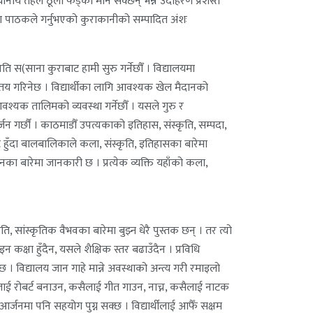
ानीय तहले ठूलो फड्को मार्न सक्छन् भन्ने उदाहरण प्रशस्तै
ला पाठकले गर्नुभएको कुराकानीको सम्पादित अंशः
्नति स(साना कुराबाट हामी सुरु गर्नेछौँ । विद्यालयमा
णको तय गरिनेछ । विद्यार्थीका लागि आवश्यक खेल मैदानको
श्यक तालिमको व्यवस्था गर्नेछौँ । यसले गुरु र
जन गर्छौं । काठमाडौँ उपत्यकाको इतिहास, संस्कृति, सम्पदा,
 हुँदा बालबालिकाले कला, संस्कृति, इतिहासका बारेमा
 बारेमा जानकारी छ । प्रत्येक व्यक्ति यहाँको कला,
 सांस्कृतिक वैभवका बारेमा बुझ्न धेरै पुस्तक छन् । तर त्यो
कक्षा हुँदैन, यसले शैक्षिक स्तर बढाउँदैन । प्रविधि
छ । विद्यालय जान गाहे मान्ने अवस्थाको अन्त्य गरी रमाइलो
सैलाई रोबर्ट बनाउन, कसैलाई गीत गाउन, नाच्न, कसैलाई नाटक
आर्जनमा पनि सहयोग पुग्न सक्छ । विद्यार्थीलाई आफैँ सक्षम