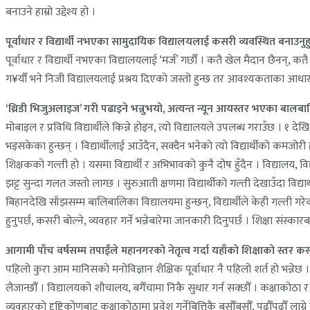
बनाउने हाम्रो उद्देश्य हो ।
पूर्वाधार र विद्यार्थी नभएका सामुदायिक विद्यालयलाई कसरी व्यवस्थित बनाउनुहु
पूर्वाधार र विद्यार्थी नभएका विद्यालयलाई ‘मर्ज’ गर्छौं । कतै खेल मैदान छैनन्, क
ग¥र्यौं भने निजी विद्यालयलाई प्रश्रय दिएको जस्तो हुन्छ तर आवश्यकताका आधारमा 
‘थ्रिडी भिजुअलाइज’ गरी पढाइने भन्नुभयो, अत्यन्त न्यून आयस्तर भएका बालबा
मोबाइल र प्रविधि विद्यार्थीले किन्ने होइन, त्यो विद्यालयले उपलब्ध गराउँछ । १ दे
भइसकेका हुन्छन् । विद्यार्थीलाई आउँदैन, सक्दैन भनेको त्यो विद्यार्थीको कमजोरी हो
शिक्षकको गल्ती हो । यसमा विद्यार्थी र अभिभावको कुनै दोष हुँदैन । विद्यालय,
झट्ट सुन्दा गलत जस्तो लाग्छ । सुरुआती क्षणमा विद्यार्थीको गल्ती देखाउँदा विद्
बिहानदेखि साँझसम्म बालिबालिका विद्यालयमा हुन्छन्, विद्यार्थीले केही गल्ती
हुनुपर्छ, कसरी बोल्ने, व्यवहार गर्ने भन्नेबारेमा जानकारी दिनुपर्छ । शिक्षा संस्क
आगामी पाँच वर्षसम्म तपाईंले महानगरको नेतृत्व गर्दा यहाँको शिक्षाको स्तर कस्
पहिलो कुरा आम मानिसको मनोविज्ञान शैक्षिक पूर्वाधार नै पहिलो शर्त हो भन्नेछ । 
लैजान्छौँ । विद्यालयको शौचालय, बगैँचामा निकै सुधार गर्न सक्छौँ । कक्षाको
व्यवहारको दृष्टिकोणबाट कक्षाकोठामा प्रवेश गर्नेबित्तिकै बसौँबसौँ, पढौँपढौँ