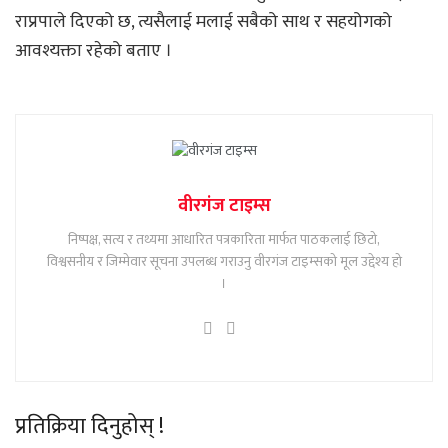
राप्रपाले दिएको छ, त्यसैलाई मलाई सबैको साथ र सहयोगको
आवश्यक्ता रहेको बताए ।
वीरगंज टाइम्स
निष्पक्ष, सत्य र तथ्यमा आधारित पत्रकारिता मार्फत पाठकलाई छिटो,
विश्वसनीय र जिम्मेवार सूचना उपलब्ध गराउनु वीरगंज टाइम्सको मूल उद्देश्य हो
।
प्रतिक्रिया दिनुहोस् !