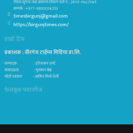
नेपाल सूचना तथा प्रसारण विभाग दर्ता नं. : ३१०१-०७८/०७९
सम्पर्क : +977-9855014253
timesbirgunj@gmail.com
https://birgunjtimes.com/
हाम्रो टिम
प्रकाशक : वीरगंज टाईम्स मिडिया प्रा‍.लि.
सम्पादक : हरिशंकर शर्मा
संवाददाता : मुस्कान श्रेष्ठ
फोटो पत्रकार : जाकिर मियाँ तेली
फेसबुक फ्यानपेज