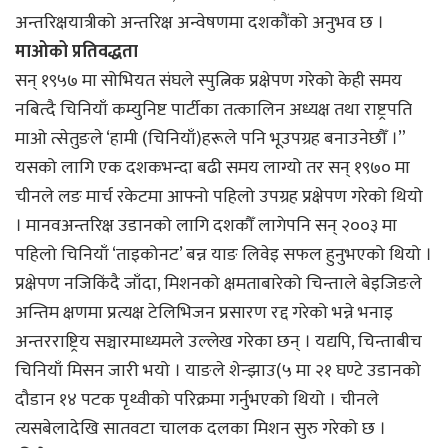
अन्तरिक्षयात्रीको अन्तरिक्ष अन्वेषणमा दशकौंको अनुभव छ ।
माओको प्रतिवद्धता
सन् १९५७ मा सोभियत संघले स्पुत्निक प्रक्षेपण गरेको केही समय
नबित्दै चिनियाँ कम्युनिष्ट पार्टीका तत्कालिन अध्यक्ष तथा राष्ट्रपति
माओ त्सेतुङले ‘हामी (चिनियाँ)हरूले पनि भूउपग्रह बनाउनेछौँ ।”
यसको लागि एक दशकभन्दा बढी समय लाग्यो तर सन् १९७० मा
चीनले लङ मार्च रकेटमा आफ्नो पहिलो उपग्रह प्रक्षेपण गरेको थियो
। मानवअन्तरिक्ष उडानको लागि दशकौँ लागेपनि सन् २००३ मा
पहिलो चिनियाँ ‘ताइकोनट’ बन्न याङ लिवेइ सफल हुनुभएको थियो ।
प्रक्षेपण नजिकिंदै जाँदा, मिशनको क्षमताबारेको चिन्ताले बेइजिङले
अन्तिम क्षणमा प्रत्यक्ष टेलिभिजन प्रसारण रद्द गरेको भन्ने भनाइ
अन्तरराष्ट्रिय सञ्चारमाध्यमले उल्लेख गरेका छन् । यद्यपि, चिन्ताबीच
चिनियाँ मिसन जारी भयो । याङले शेन्झाउ(५ मा २१ घण्टे उडानको
दौडान १४ पटक पृथ्वीको परिक्रमा गर्नुभएको थियो । चीनले
त्यसबेलादेखि सातवटा चालक दलका मिशन सुरु गरेको छ ।