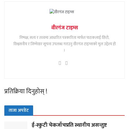
वीरगंज टाइम्स
निष्पक्ष, सत्य र तथ्यमा आधारित पत्रकारिता मार्फत पाठकलाई छिटो,
विश्वसनीय र जिम्मेवार सूचना उपलब्ध गराउनु वीरगंज टाइम्सको मूल उद्देश्य हो
।
प्रतिक्रिया दिनुहोस् !
ताजा अपडेट
ई-स्कुटी चेकजाँचप्रति स्थानीय असन्तुष्ट