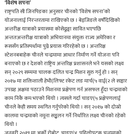
‘विशेष सपना’
राष्ट्रपति सी जिनपिङका अनुसार चीनको ‘विशेष सपना’को
योजनालाई निरन्तरतामा राखिएको छ । बेइजिङले वर्षौंदेखिको
अन्तरीक्ष यात्राको प्रयासमा कोसेढुङ्गा सावित भएपछि
अन्ततःअन्तरीक्ष यात्राको अभियानमा संयुक्त राज्य अमेरिका र
रूससँग प्रतिस्पर्धामा पुग्ने प्रयास गरिरहेको छ । अन्तरिक्ष
स्टेशनबबाहेक चीनले चन्द्रमामा आधार निर्माण गर्ने योजना पनि
बनाएको छ र देशको राष्ट्रिय अन्तरिक्ष प्रशासनले भने यसको लक्ष्य
सन् २०२९ सम्ममा चालक दलित चन्द्र मिशन सुरु गर्नु हो । सन्
२०१७ मा शक्तिशाली हेभी(लिफ्ट रकेट लङ मार्च(५ वाई(२ ले सञ्चार
उपग्रह अक्षमा पठाउने मिशनमा प्रक्षेपण गर्न असफल हुँदा चन्द्रमाको
काम निकै कम भएको थियो । त्यसले गर्दा चाङए(५ प्रक्षेपणलाई
चीनले केही समय स्थगित गर्नुपरेको थियो । सन् २०१७ को दोस्रो
कालमा चन्द्रमाको नमूना सङ्कलन गर्ने निर्धारित लक्ष्य चीनको रहेको
थियो ।
जनवरी २०१९ मा अर्को रोबोट, चाङए(४, पहिलोपटक चन्द्रमाको