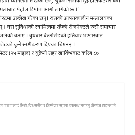
्राम च्यानलमा लेखेका छन्, ’युक्रेनी सेनाका दुई हेलिकप्टरले कम
हमलाबाट पेट्रोल डिपोमा आगो लागेको छ ।’
ोस्टमा उल्लेख गरेका छन्। रुसको आपतकालीन मन्त्रालयका
। यस सुविधाको स्वामित्वमा रहेको रोजनेफ्टले रुसी समाचार
ालेको बताए । बुधबार बेल्गोरोडको हतियार भण्डारबाट
टको कुनै स्पष्टीकरण दिएका थिएनन् ।
िटर (२५ माइल) र युक्रेनी सहर खार्किभबाट करिब ८०
ार्फत पाठकलाई छिटो, विश्वसनीय र जिम्मेवार सूचना उपलब्ध गराउनु वीरगंज टाइम्सको