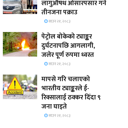
लागुऔषध ओसारपसार गर्ने
तीनजना पक्राउ
साउन २१, २०८३
पेट्रोल बोकेको ट्याङ्कर
दुर्घटनापछि आगलागी,
जलेर पूर्ण रुपमा ध्वस्त
साउन २१, २०८३
मापसे गरि चलाएको
भारतीय ट्याङ्करले ई-
रिक्सालाई ठक्कर दिँदा ९
जना घाइते
साउन २१, २०८३