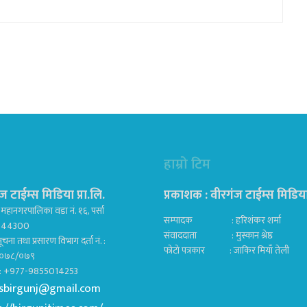
हाम्रो टिम
ज टाईम्स मिडिया प्रा.लि.
प्रकाशक : वीरगंज टाईम्स मिडिया प
महानगरपालिका वडा नं. १६, पर्सा
सम्पादक : हरिशंकर शर्मा
ज 44300
संवाददाता : मुस्कान श्रेष्ठ
ूचना तथा प्रसारण विभाग दर्ता नं. :
फोटो पत्रकार : जाकिर मियाँ तेली
०७८/०७९
क : +977-9855014253
sbirgunj@gmail.com