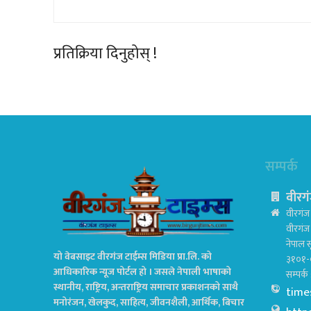
प्रतिक्रिया दिनुहोस् !
सम्पर्क
वीरगं
वीरगंज 
वीरगं
नेपाल स
यो वेबसाइट वीरगंज टाईम्स मिडिया प्रा.लि. को
३१०१-
आधिकारिक न्यूज पोर्टल हो । जसले नेपाली भाषाको
सम्पर्
स्थानीय, राष्ट्रिय, अन्तराष्ट्रिय समाचार प्रकाशनको साथै
time
मनोरंजन, खेलकुद, साहित्य, जीवनशैली, आर्थिक, बिचार