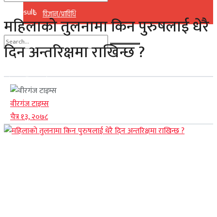
No Result
विज्ञान/प्राविधि
महिलाको तुलनामा किन पुरुषलाई धेरै
View All Result
दिन अन्तरिक्षमा राखिन्छ ?
No Result
View All Result
वीरगंज टाइम्स
चैत्र १३, २०७८