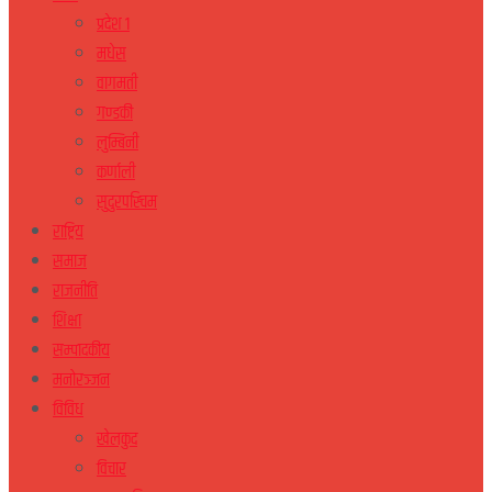
प्रदेश १
मधेस
वागमती
गण्डकी
लुम्बिनी
कर्णाली
सुदुरपस्चिम
राष्ट्रिय
समाज
राजनीति
शिक्षा
सम्पादकीय
मनोरञ्जन
विविध
खेलकुद
विचार