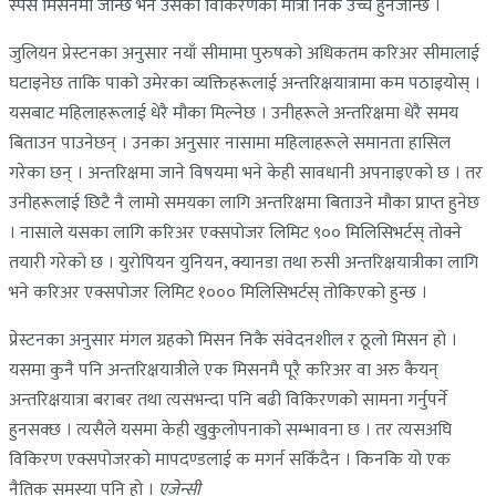
स्पेस मिसनमा जान्छ भने उसको विकिरणको मात्रा निकै उच्च हुनजान्छ ।
जुलियन प्रेस्टनका अनुसार नयाँ सीमामा पुरुषको अधिकतम करिअर सीमालाई
घटाइनेछ ताकि पाको उमेरका व्यक्तिहरूलाई अन्तरिक्षयात्रामा कम पठाइयोस् ।
यसबाट महिलाहरूलाई धेरै मौका मिल्नेछ । उनीहरूले अन्तरिक्षमा धेरै समय
बिताउन पाउनेछन् । उनका अनुसार नासामा महिलाहरूले समानता हासिल
गरेका छन् । अन्तरिक्षमा जाने विषयमा भने केही सावधानी अपनाइएको छ । तर
उनीहरूलाई छिटै नै लामो समयका लागि अन्तरिक्षमा बिताउने मौका प्राप्त हुनेछ
। नासाले यसका लागि करिअर एक्सपोजर लिमिट ९०० मिलिसिभर्टस् तोक्ने
तयारी गरेको छ । युरोपियन युनियन, क्यानडा तथा रुसी अन्तरिक्षयात्रीका लागि
भने करिअर एक्सपोजर लिमिट १००० मिलिसिभर्टस् तोकिएको हुन्छ ।
प्रेस्टनका अनुसार मंगल ग्रहको मिसन निकै संवेदनशील र ठूलो मिसन हो ।
यसमा कुनै पनि अन्तरिक्षयात्रीले एक मिसनमै पूरै करिअर वा अरु कैयन्
अन्तरिक्षयात्रा बराबर तथा त्यसभन्दा पनि बढी विकिरणको सामना गर्नुपर्ने
हुनसक्छ । त्यसैले यसमा केही खुकुलोपनाको सम्भावना छ । तर त्यसअघि
विकिरण एक्सपोजरको मापदण्डलाई क मगर्न सकिँदैन । किनकि यो एक
नैतिक समस्या पनि हो ।
एजेन्सी