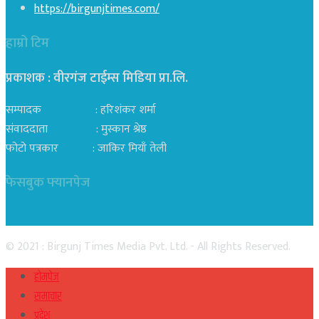
https://birgunjtimes.com/
हाम्रो टिम
प्रकाशक : वीरगंज टाईम्स मिडिया प्रा‍.लि.
सम्पादक : हरिशंकर शर्मा
संवाददाता : मुस्कान श्रेष्ठ
फोटो पत्रकार : जाकिर मियाँ तेली
फेसबुक फ्यानपेज
© 2021 : Birgunj Times Media Pvt. Ltd. - All Rights Reserved.
होमपेज
समाचार
प्रदेश