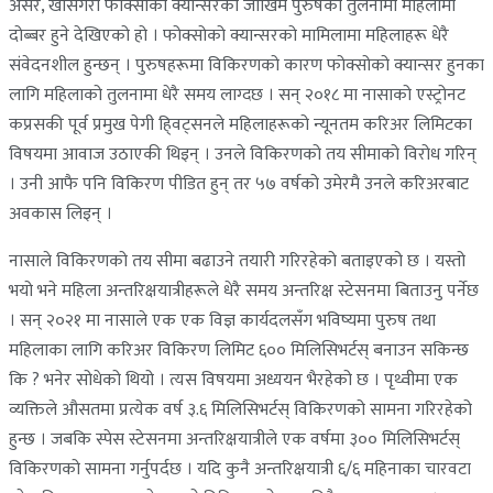
असर, खासगरी फोक्सोको क्यान्सरको जोखिम पुरुषको तुलनामा महिलामा
दोब्बर हुने देखिएको हो । फोक्सोको क्यान्सरको मामिलामा महिलाहरू धेरै
संवेदनशील हुन्छन् । पुरुषहरूमा विकिरणको कारण फोक्सोको क्यान्सर हुनका
लागि महिलाको तुलनामा धेरै समय लाग्दछ । सन् २०१८ मा नासाको एस्ट्रोनट
कप्रसकी पूर्व प्रमुख पेगी हि्वट्सनले महिलाहरूको न्यूनतम करिअर लिमिटका
विषयमा आवाज उठाएकी थिइन् । उनले विकिरणको तय सीमाको विरोध गरिन्
। उनी आफै पनि विकिरण पीडित हुन् तर ५७ वर्षको उमेरमै उनले करिअरबाट
अवकास लिइन् ।
नासाले विकिरणको तय सीमा बढाउने तयारी गरिरहेको बताइएको छ । यस्तो
भयो भने महिला अन्तरिक्षयात्रीहरूले धेरै समय अन्तरिक्ष स्टेसनमा बिताउनु पर्नेछ
। सन् २०२१ मा नासाले एक एक विज्ञ कार्यदलसँग भविष्यमा पुरुष तथा
महिलाका लागि करिअर विकिरण लिमिट ६०० मिलिसिभर्टस् बनाउन सकिन्छ
कि ? भनेर सोधेको थियो । त्यस विषयमा अध्ययन भैरहेको छ । पृथ्वीमा एक
व्यक्तिले औसतमा प्रत्येक वर्ष ३.६ मिलिसिभर्टस् विकिरणको सामना गरिरहेको
हुन्छ । जबकि स्पेस स्टेसनमा अन्तरिक्षयात्रीले एक वर्षमा ३०० मिलिसिभर्टस्
विकिरणको सामना गर्नुपर्दछ । यदि कुनै अन्तरिक्षयात्री ६/६ महिनाका चारवटा