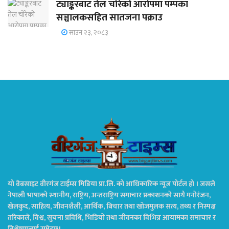
ट्याङ्करबाट तेल चोरेको आरोपमा पम्पका
सञ्चालकसहित सातजना पक्राउ
साउन २३, २०८३
यो वेबसाइट वीरगंज टाईम्स मिडिया प्रा.लि. को आधिकारिक न्यूज पोर्टल हो । जसले
नेपाली भाषाको स्थानीय, राष्ट्रिय, अन्तराष्ट्रिय समाचार प्रकाशनको साथै मनोरंजन,
खेलकुद, साहित्य, जीवनशैली, आर्थिक, बिचार तथा खोजमुलक सत्य, तथ्य र निस्पक्ष
तरिकाले, विश्व, सुचना प्रविधि, भिडियो तथा जीवनका विभिन्न आयामका समाचार र
विश्लेषणलाई समेट्छ।