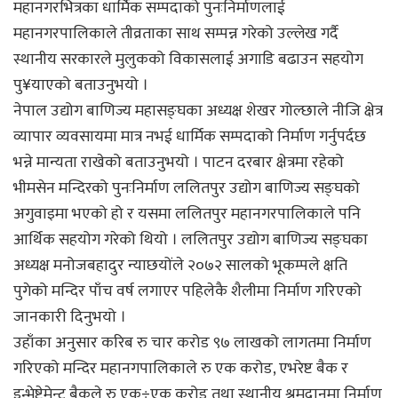
महानगरभित्रका धार्मिक सम्पदाको पुनःनिर्माणलाई
महानगरपालिकाले तीव्रताका साथ सम्पन्न गरेको उल्लेख गर्दै
स्थानीय सरकारले मुलुकको विकासलाई अगाडि बढाउन सहयोग
पु¥याएको बताउनुभयो ।
नेपाल उद्योग बाणिज्य महासङ्घका अध्यक्ष शेखर गोल्छाले नीजि क्षेत्र
व्यापार व्यवसायमा मात्र नभई धार्मिक सम्पदाको निर्माण गर्नुपर्दछ
भन्ने मान्यता राखेको बताउनुभयो । पाटन दरबार क्षेत्रमा रहेको
भीमसेन मन्दिरको पुनःनिर्माण ललितपुर उद्योग बाणिज्य सङ्घको
अगुवाइमा भएको हो र यसमा ललितपुर महानगरपालिकाले पनि
आर्थिक सहयोग गरेको थियो । ललितपुर उद्योग बाणिज्य सङ्घका
अध्यक्ष मनोजबहादुर न्याछयोंले २०७२ सालको भूकम्पले क्षति
पुगेको मन्दिर पाँच वर्ष लगाएर पहिलेकै शैलीमा निर्माण गरिएको
जानकारी दिनुभयो ।
उहाँका अनुसार करिब रु चार करोड ९७ लाखको लागतमा निर्माण
गरिएको मन्दिर महानगपालिकाले रु एक करोड, एभरेष्ट बैक र
इन्भेष्टेमेन्ट बैकले रु एक÷एक करोड तथा स्थानीय श्रमदानमा निर्माण