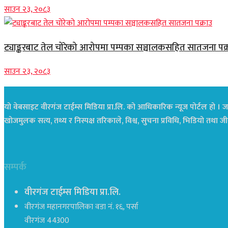
साउन २३, २०८३
ट्याङ्करबाट तेल चोरेको आरोपमा पम्पका सञ्चालकसहित सातजना पक्
साउन २३, २०८३
यो वेबसाइट वीरगंज टाईम्स मिडिया प्रा.लि. को आधिकारिक न्यूज पोर्टल हो । जस
खोजमुलक सत्य, तथ्य र निस्पक्ष तरिकाले, विश्व, सुचना प्रविधि, भिडियो तथ
सम्पर्क
वीरगंज टाईम्स मिडिया प्रा.लि.
वीरगंज महानगरपालिका वडा नं. १६, पर्सा
वीरगंज 44300