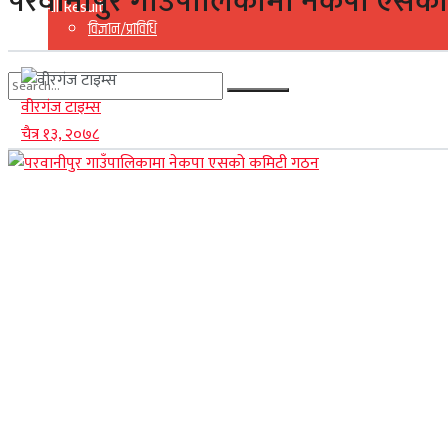
परवानीपुर गाउँपालिकामा नेकपा एसक
View All Result
विज्ञान/प्राविधि
वीरगंज टाइम्स
No Result
चैत्र १३, २०७८
View All Result