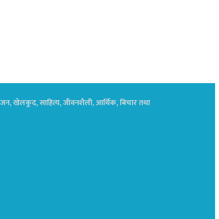
नोरंजन, खेलकुद, साहित्य, जीवनशैली, आर्थिक, बिचार तथा