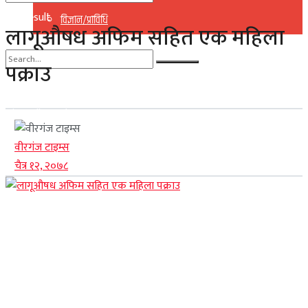
No Result
विज्ञान/प्राविधि
लागूऔषध अफिम सहित एक महिला
View All Result
पक्राउ
No Result
View All Result
वीरगंज टाइम्स
चैत्र १२, २०७८