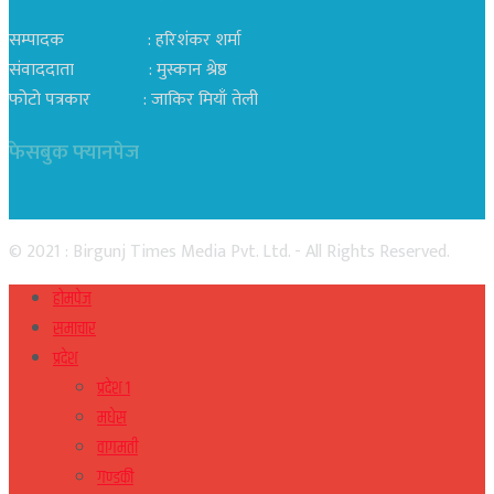
सम्पादक : हरिशंकर शर्मा
संवाददाता : मुस्कान श्रेष्ठ
फोटो पत्रकार : जाकिर मियाँ तेली
फेसबुक फ्यानपेज
© 2021 : Birgunj Times Media Pvt. Ltd. - All Rights Reserved.
होमपेज
समाचार
प्रदेश
प्रदेश १
मधेस
वागमती
गण्डकी