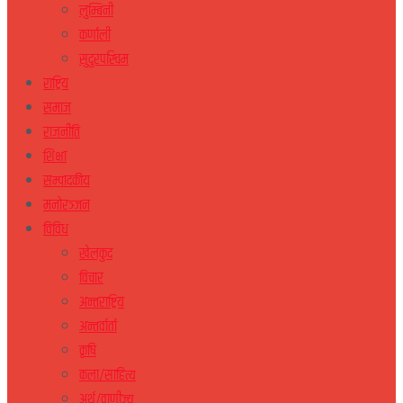
लुम्बिनी
कर्णाली
सुदुरपस्चिम
राष्ट्रिय
समाज
राजनीति
शिक्षा
सम्पादकीय
मनोरञ्जन
विविध
खेलकुद
विचार
अन्तराष्ट्रिय
अन्तर्वार्ता
कृषि
कला/साहित्य
अर्थ/वाणीज्य