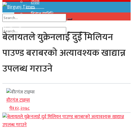
रोचक
विज्ञान/प्राविधि
No Result
बेलायतले युक्रेनलाई दुई मिलियन
View All Result
No Result
पाउण्ड बराबरको अत्यावश्यक खाद्यान्न
View All Result
उपलब्ध गराउने
वीरगंज टाइम्स
चैत्र १२, २०७८