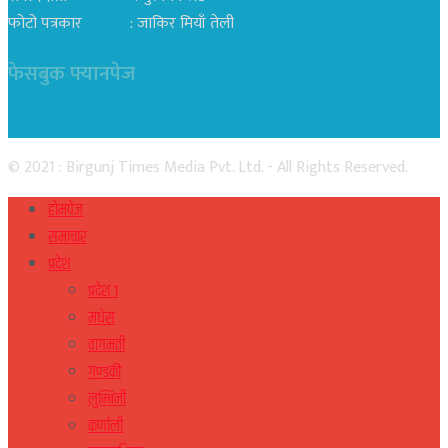
फोटो पत्रकार : जाकिर मियाँ तेली
फेसबुक फ्यानपेज
© 2021 : Birgunj Times Media Pvt. Ltd. - All Rights Reserved.
होमपेज
समाचार
प्रदेश
प्रदेश १
मधेस
वागमती
गण्डकी
लुम्बिनी
कर्णाली