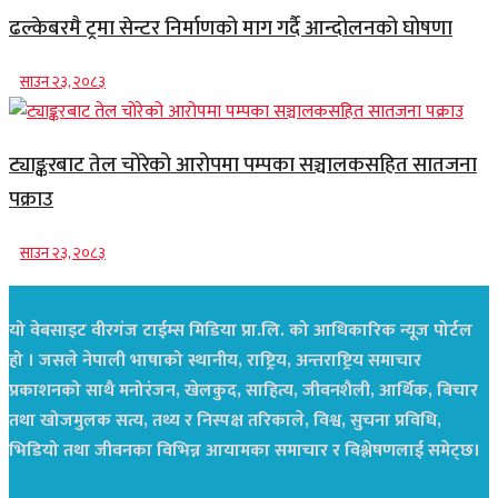
ढल्केबरमै ट्रमा सेन्टर निर्माणको माग गर्दै आन्दोलनको घोषणा
साउन २३, २०८३
ट्याङ्करबाट तेल चोरेको आरोपमा पम्पका सञ्चालकसहित सातजना
पक्राउ
साउन २३, २०८३
यो वेबसाइट वीरगंज टाईम्स मिडिया प्रा.लि. को आधिकारिक न्यूज पोर्टल
हो । जसले नेपाली भाषाको स्थानीय, राष्ट्रिय, अन्तराष्ट्रिय समाचार
प्रकाशनको साथै मनोरंजन, खेलकुद, साहित्य, जीवनशैली, आर्थिक, बिचार
तथा खोजमुलक सत्य, तथ्य र निस्पक्ष तरिकाले, विश्व, सुचना प्रविधि,
भिडियो तथा जीवनका विभिन्न आयामका समाचार र विश्लेषणलाई समेट्छ।