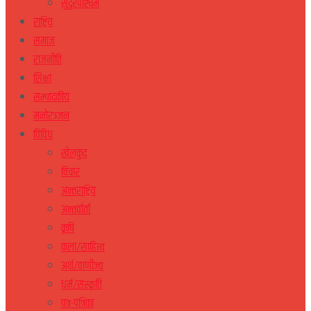
सुदुरपस्चिम
राष्ट्रिय
समाज
राजनीति
शिक्षा
सम्पादकीय
मनोरञ्जन
विविध
खेलकुद
विचार
अन्तराष्ट्रिय
अन्तर्वार्ता
कृषि
कला/साहित्य
अर्थ/वाणीज्य
धर्म/संस्कृति
पत्र-पत्रिका