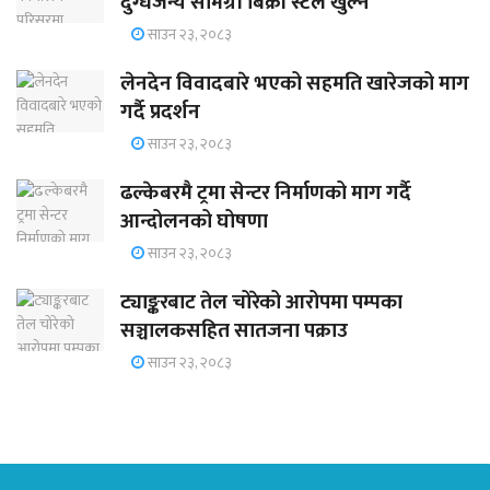
दुग्धजन्य सामग्री बिक्री स्टल खुल्ने
साउन २३, २०८३
लेनदेन विवादबारे भएको सहमति खारेजको माग
गर्दै प्रदर्शन
साउन २३, २०८३
ढल्केबरमै ट्रमा सेन्टर निर्माणको माग गर्दै
आन्दोलनको घोषणा
साउन २३, २०८३
ट्याङ्करबाट तेल चोरेको आरोपमा पम्पका
सञ्चालकसहित सातजना पक्राउ
साउन २३, २०८३