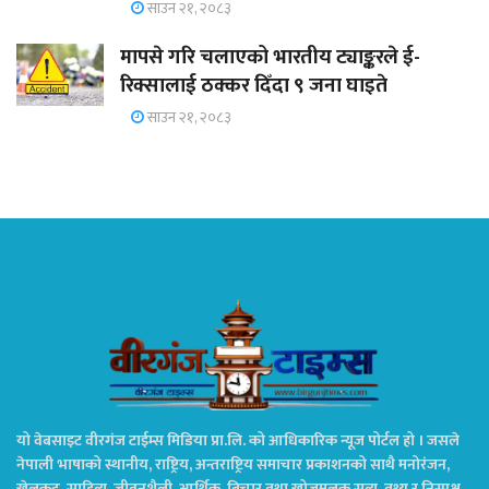
साउन २१, २०८३
मापसे गरि चलाएको भारतीय ट्याङ्करले ई-
रिक्सालाई ठक्कर दिँदा ९ जना घाइते
साउन २१, २०८३
यो वेबसाइट वीरगंज टाईम्स मिडिया प्रा.लि. को आधिकारिक न्यूज पोर्टल हो । जसले
नेपाली भाषाको स्थानीय, राष्ट्रिय, अन्तराष्ट्रिय समाचार प्रकाशनको साथै मनोरंजन,
खेलकुद, साहित्य, जीवनशैली, आर्थिक, बिचार तथा खोजमुलक सत्य, तथ्य र निस्पक्ष