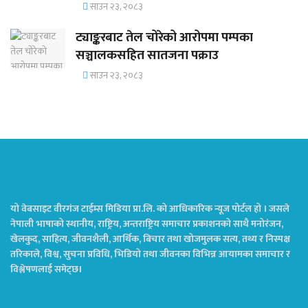
साउन २३, २०८३
ट्याङ्करबाट तेल चोरेको आरोपमा पम्पका
सञ्चालकसहित सातजना पक्राउ
साउन २३, २०८३
यो वेबसाइट वीरगंज टाईम्स मिडिया प्रा.लि. को आधिकारिक न्यूज पोर्टल हो । जसले
नेपाली भाषाको स्थानीय, राष्ट्रिय, अन्तराष्ट्रिय समाचार प्रकाशनको साथै मनोरंजन,
खेलकुद, साहित्य, जीवनशैली, आर्थिक, बिचार तथा खोजमुलक सत्य, तथ्य र निस्पक्ष
तरिकाले, विश्व, सुचना प्रविधि, भिडियो तथा जीवनका विभिन्न आयामका समाचार र
विश्लेषणलाई समेट्छ।