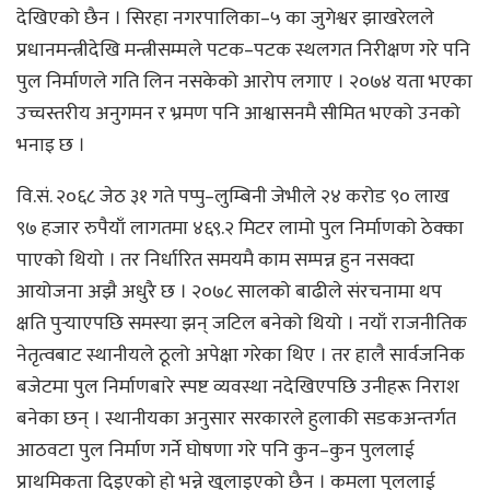
देखिएको छैन । सिरहा नगरपालिका–५ का जुगेश्वर झाखरेलले
प्रधानमन्त्रीदेखि मन्त्रीसम्मले पटक–पटक स्थलगत निरीक्षण गरे पनि
पुल निर्माणले गति लिन नसकेको आरोप लगाए । २०७४ यता भएका
उच्चस्तरीय अनुगमन र भ्रमण पनि आश्वासनमै सीमित भएको उनको
भनाइ छ ।
वि.सं. २०६८ जेठ ३१ गते पप्पु–लुम्बिनी जेभीले २४ करोड ९० लाख
९७ हजार रुपैयाँ लागतमा ४६९.२ मिटर लामो पुल निर्माणको ठेक्का
पाएको थियो । तर निर्धारित समयमै काम सम्पन्न हुन नसक्दा
आयोजना अझै अधुरै छ । २०७८ सालको बाढीले संरचनामा थप
क्षति पुर्‍याएपछि समस्या झन् जटिल बनेको थियो । नयाँ राजनीतिक
नेतृत्वबाट स्थानीयले ठूलो अपेक्षा गरेका थिए । तर हालै सार्वजनिक
बजेटमा पुल निर्माणबारे स्पष्ट व्यवस्था नदेखिएपछि उनीहरू निराश
बनेका छन् । स्थानीयका अनुसार सरकारले हुलाकी सडकअन्तर्गत
आठवटा पुल निर्माण गर्ने घोषणा गरे पनि कुन–कुन पुललाई
प्राथमिकता दिइएको हो भन्ने खुलाइएको छैन । कमला पुललाई