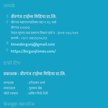
सम्पर्क
वीरगंज टाईम्स मिडिया प्रा.लि.
वीरगंज महानगरपालिका वडा नं. १६, पर्सा
वीरगंज 44300
नेपाल सूचना तथा प्रसारण विभाग दर्ता नं. : ३१०१-०७८/०७९
सम्पर्क : +977-9855014253
timesbirgunj@gmail.com
https://birgunjtimes.com/
हाम्रो टिम
प्रकाशक : वीरगंज टाईम्स मिडिया प्रा‍.लि.
सम्पादक : हरिशंकर शर्मा
संवाददाता : मुस्कान श्रेष्ठ
फोटो पत्रकार : जाकिर मियाँ तेली
फेसबुक फ्यानपेज