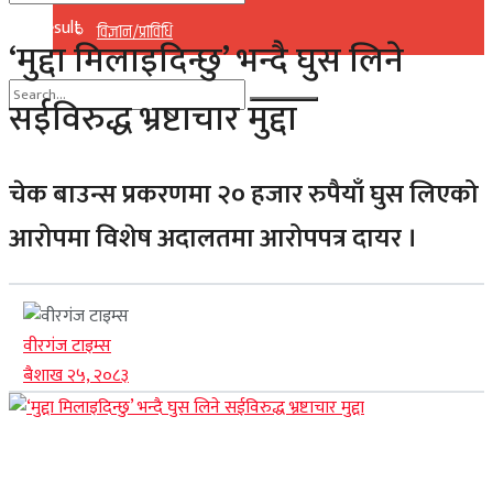
No Result
विज्ञान/प्राविधि
‘मुद्दा मिलाइदिन्छु’ भन्दै घुस लिने
View All Result
सईविरुद्ध भ्रष्टाचार मुद्दा
No Result
View All Result
चेक बाउन्स प्रकरणमा २० हजार रुपैयाँ घुस लिएको
आरोपमा विशेष अदालतमा आरोपपत्र दायर ।
वीरगंज टाइम्स
बैशाख २५, २०८३