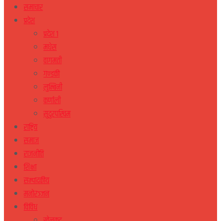
समाचार
प्रदेश
प्रदेश १
मधेस
वागमती
गण्डकी
लुम्बिनी
कर्णाली
सुदुरपस्चिम
राष्ट्रिय
समाज
राजनीति
शिक्षा
सम्पादकीय
मनोरञ्जन
विविध
खेलकुद