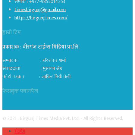
सम्पर्क : +977-9855014253
timesbirgunj@gmail.com
https://birgunjtimes.com/
हाम्रो टिम
प्रकाशक : वीरगंज टाईम्स मिडिया प्रा‍.लि.
सम्पादक : हरिशंकर शर्मा
संवाददाता : मुस्कान श्रेष्ठ
फोटो पत्रकार : जाकिर मियाँ तेली
फेसबुक फ्यानपेज
© 2021 : Birgunj Times Media Pvt. Ltd. - All Rights Reserved.
होमपेज