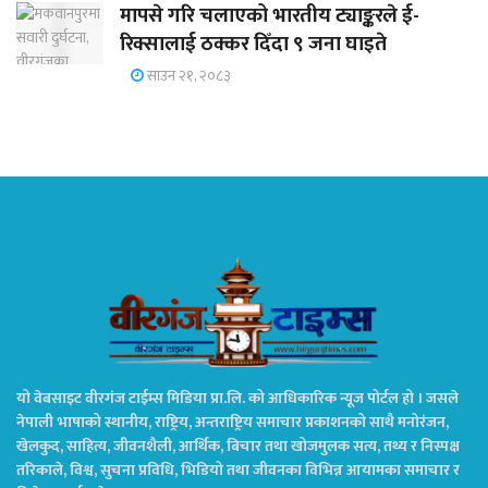
मापसे गरि चलाएको भारतीय ट्याङ्करले ई-
रिक्सालाई ठक्कर दिँदा ९ जना घाइते
साउन २१, २०८३
यो वेबसाइट वीरगंज टाईम्स मिडिया प्रा.लि. को आधिकारिक न्यूज पोर्टल हो । जसले
नेपाली भाषाको स्थानीय, राष्ट्रिय, अन्तराष्ट्रिय समाचार प्रकाशनको साथै मनोरंजन,
खेलकुद, साहित्य, जीवनशैली, आर्थिक, बिचार तथा खोजमुलक सत्य, तथ्य र निस्पक्ष
तरिकाले, विश्व, सुचना प्रविधि, भिडियो तथा जीवनका विभिन्न आयामका समाचार र