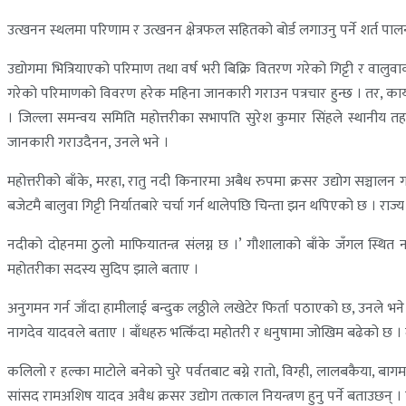
उत्खनन स्थलमा परिणाम र उत्खनन क्षेत्रफल सहितको बोर्ड लगाउनु पर्ने शर्त पालन
उद्योगमा भित्रियाएको परिमाण तथा वर्ष भरी बिक्रि वितरण गरेको गिट्टी र व
गरेको परिमाणको विवरण हरेक महिना जानकारी गराउन पत्रचार हुन्छ । तर, कार्य
। जिल्ला समन्वय समिति महोत्तरीका सभापति सुरेश कुमार सिंहले स्थानीय तह
जानकारी गराउदैनन, उनले भने ।
महोत्तरीको बाँके, मरहा, रातु नदी किनारमा अबैध रुपमा क्रसर उद्योग सञ्चा
बजेटमै बालुवा गिट्टी निर्यातबारे चर्चा गर्न थालेपछि चिन्ता झन थपिएको छ । रा
नदीको दोहनमा ठुलो माफियातन्त्र संलग्न छ ।’ गौशालाको बाँके जँगल स्थि
महोतरीका सदस्य सुदिप झाले बताए ।
अनुगमन गर्न जाँदा हामीलाई बन्दुक लठ्ठीले लखेटेर फिर्ता पठाएको छ, उनले भ
नागदेव यादवले बताए । बाँधहरु भत्किँदा महोतरी र धनुषामा जोखिम बढेको छ
कलिलो र हल्का माटोले बनेको चुरे पर्वतबाट बग्ने रातो, विग्ही, लालबकैया, बा
सांसद रामअशिष यादव अवैध क्रसर उद्योग तत्काल नियन्त्रण हुनु पर्ने बताउछन् ।