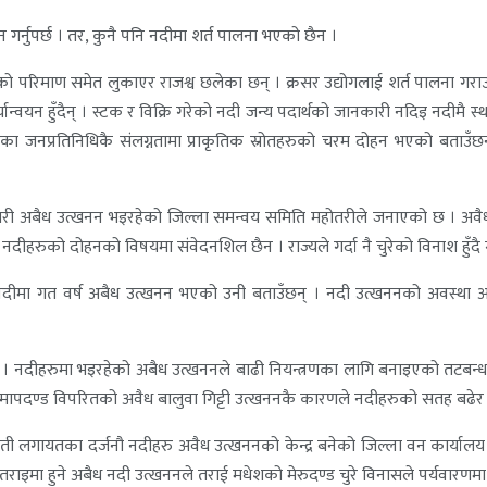
 गर्नुपर्छ । तर, कुनै पनि नदीमा शर्त पालना भएको छैन ।
ालुवाको परिमाण समेत लुकाएर राजश्व छलेका छन् । क्रसर उद्योगलाई शर्त पालना
ान्वयन हुँदैन् । स्टक र विक्रि गरेको नदी जन्य पदार्थको जानकारी नदिइ नदीमै
का जनप्रतिनिधिकै संलग्नतामा प्राकृतिक स्रोतहरुको चरम दोहन भएको बताउँछन
लन गरी अबैध उत्खनन भइरहेको जिल्ला समन्वय समिति महोतरीले जनाएको छ । अवैध
ज्य नदीहरुको दोहनको विषयमा संवेदनशिल छैन । राज्यले गर्दा नै चुरेको विनाश हुँद
त नदीमा गत वर्ष अबैध उत्खनन भएको उनी बताउँछन् । नदी उत्खननको अवस्था अ
ने । नदीहरुमा भइरहेको अबैध उत्खननले बाढी नियन्त्रणका लागि बनाइएको तटबन्ध 
 । मापदण्ड विपरितको अवैध बालुवा गिट्टी उत्खननकै कारणले नदीहरुको सतह बढ
गमती लगायतका दर्जनौ नदीहरु अवैध उत्खननको केन्द्र बनेको जिल्ला वन कार्यालय 
 तराइमा हुने अबैध नदी उत्खननले तराई मधेशको मेरुदण्ड चुरे विनासले पर्यवारणमा 