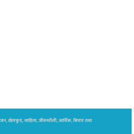
नोरंजन, खेलकुद, साहित्य, जीवनशैली, आर्थिक, बिचार तथा