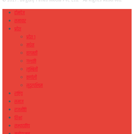
© 2021 : Birgunj Times Media Pvt. Ltd. - All Rights Reserved.
होमपेज
समाचार
प्रदेश
प्रदेश १
मधेस
वागमती
गण्डकी
लुम्बिनी
कर्णाली
सुदुरपस्चिम
राष्ट्रिय
समाज
राजनीति
शिक्षा
सम्पादकीय