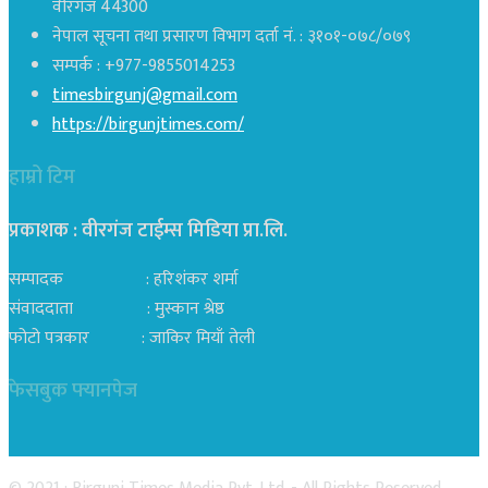
वीरगंज 44300
नेपाल सूचना तथा प्रसारण विभाग दर्ता नं. : ३१०१-०७८/०७९
सम्पर्क : +977-9855014253
timesbirgunj@gmail.com
https://birgunjtimes.com/
हाम्रो टिम
प्रकाशक : वीरगंज टाईम्स मिडिया प्रा‍.लि.
सम्पादक : हरिशंकर शर्मा
संवाददाता : मुस्कान श्रेष्ठ
फोटो पत्रकार : जाकिर मियाँ तेली
फेसबुक फ्यानपेज