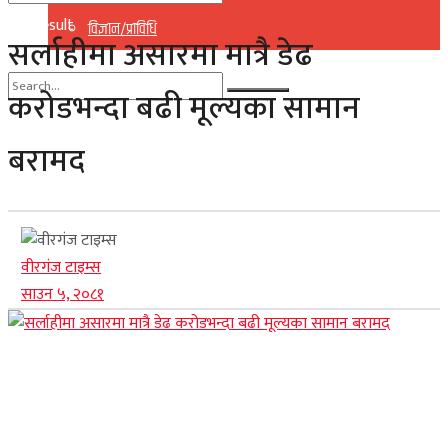
No Result
विज्ञान/प्राविधि
सर्लाहीमा असारमा मात्रै डेढ
View All Result
करोडभन्दा बढी मूल्यका सामान
No Result
बरामद
View All Result
वीरगंज टाइम्स
साउन ५, २०८१