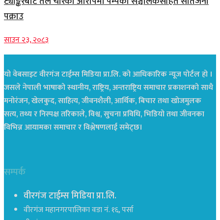
ट्याङ्करबाट तेल चोरेको आरोपमा पम्पका सञ्चालकसहित सातजना
पक्राउ
साउन २३, २०८३
यो वेबसाइट वीरगंज टाईम्स मिडिया प्रा.लि. को आधिकारिक न्यूज पोर्टल हो ।
जसले नेपाली भाषाको स्थानीय, राष्ट्रिय, अन्तराष्ट्रिय समाचार प्रकाशनको साथै
मनोरंजन, खेलकुद, साहित्य, जीवनशैली, आर्थिक, बिचार तथा खोजमुलक
सत्य, तथ्य र निस्पक्ष तरिकाले, विश्व, सुचना प्रविधि, भिडियो तथा जीवनका
विभिन्न आयामका समाचार र विश्लेषणलाई समेट्छ।
सम्पर्क
वीरगंज टाईम्स मिडिया प्रा.लि.
वीरगंज महानगरपालिका वडा नं. १६, पर्सा