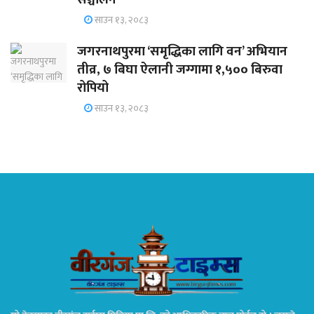
साउन १३, २०८३
जगरनाथपुरमा ‘समृद्धिका लागि वन’ अभियान
तीव्र, ७ बिघा ऐलानी जग्गामा १,५०० बिरुवा
रोपियो
साउन १३, २०८३