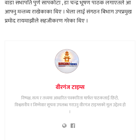
वाडा सभापति पुर्ण सापकोटा , डा चन्द्र भूषण पाठक लगाएतले आ
आफ्नु मन्तव्य राखेकाका थिए । भेला लाई संगठन बिभाग उपप्रमुख
प्रमोद रायमाझीले सहजीकरण गरेका थिए ।
वीरगंज टाइम्स
निष्पक्ष, सत्य र तथ्यमा आधारित पत्रकारिता मार्फत पाठकलाई छिटो,
विश्वसनीय र जिम्मेवार सूचना उपलब्ध गराउनु वीरगंज टाइम्सको मूल उद्देश्य हो
।