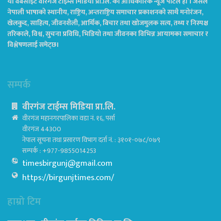
यो वेबसाइट वीरगंज टाईम्स मिडिया प्रा.लि. को आधिकारिक न्यूज पोर्टल हो । जसले
नेपाली भाषाको स्थानीय, राष्ट्रिय, अन्तराष्ट्रिय समाचार प्रकाशनको साथै मनोरंजन,
खेलकुद, साहित्य, जीवनशैली, आर्थिक, बिचार तथा खोजमुलक सत्य, तथ्य र निस्पक्ष
तरिकाले, विश्व, सुचना प्रविधि, भिडियो तथा जीवनका विभिन्न आयामका समाचार र
विश्लेषणलाई समेट्छ।
सम्पर्क
वीरगंज टाईम्स मिडिया प्रा.लि.
वीरगंज महानगरपालिका वडा नं. १६, पर्सा
वीरगंज 44300
नेपाल सूचना तथा प्रसारण विभाग दर्ता नं. : ३१०१-०७८/०७९
सम्पर्क : +977-9855014253
timesbirgunj@gmail.com
https://birgunjtimes.com/
हाम्रो टिम