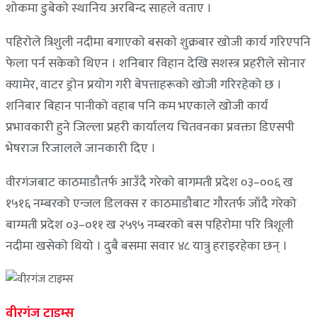
शाेकमा डुबेकाे स्थानिय अरबिन्द साहले वताए ।
पहिराेले त्रिशुली नदीमा बगाएकाे बसकाे शुक्रबार खोजी कार्य गरिएपनि
फेला पर्न सकेकाे थिएन । शनिबार विहान देखि सशस्त्र प्रहरीले सोनार
क्यामेर, वाटर ड्रोन प्रयोग गरी बेपत्ताहरूको खोजी गरिरहेको छ ।
शनिबार बिहान पानीको वहाब पनि कम भएकाले खोजी कार्य
प्रभावकारी हुने जिल्ला प्रहरी कार्यालय चितवनका प्रवक्ता डिएसपी
भेषराज रिजालले जानकारी दिए ।
वीरगंजबाट काठमाडौतर्फ आउँदै गरेको बागमती प्रदेश ०३–००६ ख
१५१६ नम्बरको एन्जल डिलक्स र काठमाडौबाट गौरतर्फ जाँदै गरेको
बाग्मती प्रदेश ०३–०११ ख २५९५ नम्बरको बस पहिराेमा परि त्रिशूली
नदीमा खसेको थियो । दुबै बसमा सवार ४८ यात्रु हराइरहेका छन् ।
वीरगंज टाइम्स