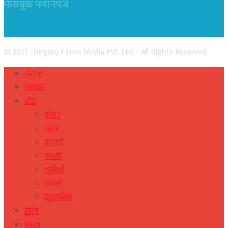
फेसबुक फ्यानपेज
© 2021 : Birgunj Times Media Pvt. Ltd. - All Rights Reserved.
होमपेज
समाचार
प्रदेश
प्रदेश १
मधेस
वागमती
गण्डकी
लुम्बिनी
कर्णाली
सुदुरपस्चिम
राष्ट्रिय
समाज