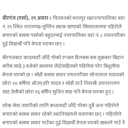
वीरगंज (पर्सा), २९ असार ।
चितवनकाे भरतपुर महानगरपालिका वडा
नं. २९ स्थित नारायगढ-मुग्लिन सडक खण्डको सिमलतालमा पहिराेले
बगाएकाे बसमा पर्साकाे बहुदरमाई नगरपालिका वडा नं. ८ रामनगरीका
दुई विद्यार्थी पनि वेपता भएका छन् ।
वीरगंजबाट काठमाडाैं जाँदै गरेकाे एन्जल डिलक्स बस शुक्रबार बिहान
करिब साढे ३ बजेकाे समयमा लेदोसहितको पहिरोमा परेर त्रिशूलीमा
बेपत्ता भएकाे छ । साेही बसमा सवार रामनगरीका साेनालाल यादवकाे
छाेरा २० बर्षिया ओउम् हरि यादव र साेही ठाउँ निवासी जयनारायण
साह तेलीकाे छाेरा १६ बर्षिय सुजित साह पनि बेपता भएका हुन् ।
लाेक सेवा तयारीकाे लागि काठमाडाैं जाँदै गरेका दुबै जना पहिराेले
बगाएकाे बसमा सवार रहेकाे स्थानियहरुले वताएका छन् । पहिलाेले
बगाएकाे बसमा सवार गाउँका दुई विद्यार्थी वेपता भएकाे खबरले गाउँ नै