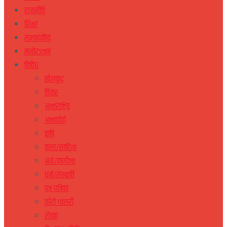
राजनीति
शिक्षा
सम्पादकीय
मनोरञ्जन
विविध
खेलकुद
विचार
अन्तराष्ट्रिय
अन्तर्वार्ता
कृषि
कला/साहित्य
अर्थ/वाणीज्य
धर्म/संस्कृति
पत्र-पत्रिका
फोटो ग्यलरी
रोचक