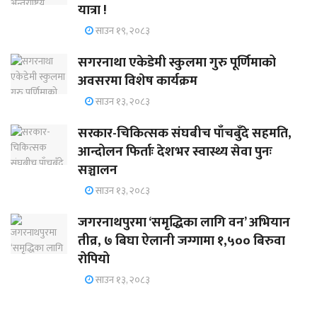
यात्रा !
साउन १९, २०८३
सगरनाथा एकेडेमी स्कुलमा गुरु पूर्णिमाको
अवसरमा विशेष कार्यक्रम
साउन १३, २०८३
सरकार-चिकित्सक संघबीच पाँचबुँदे सहमति,
आन्दोलन फिर्ताः देशभर स्वास्थ्य सेवा पुनः
सञ्चालन
साउन १३, २०८३
जगरनाथपुरमा ‘समृद्धिका लागि वन’ अभियान
तीव्र, ७ बिघा ऐलानी जग्गामा १,५०० बिरुवा
रोपियो
साउन १३, २०८३