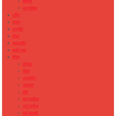
कर्णाली
सुदुरपस्चिम
राष्ट्रिय
समाज
राजनीति
शिक्षा
सम्पादकीय
मनोरञ्जन
विविध
खेलकुद
विचार
अन्तराष्ट्रिय
अन्तर्वार्ता
कृषि
कला/साहित्य
अर्थ/वाणीज्य
धर्म/संस्कृति