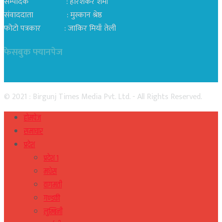
सम्पादक : हरिशंकर शर्मा
संवाददाता : मुस्कान श्रेष्ठ
फोटो पत्रकार : जाकिर मियाँ तेली
फेसबुक फ्यानपेज
© 2021 : Birgunj Times Media Pvt. Ltd. - All Rights Reserved.
होमपेज
समाचार
प्रदेश
प्रदेश १
मधेस
वागमती
गण्डकी
लुम्बिनी