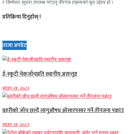
र जिम्मेवार सूचना उपलब्ध गराउनु वीरगंज टाइम्सको मूल उद्देश्य हो ।
प्रतिक्रिया दिनुहोस् !
ताजा अपडेट
ई-स्कुटी चेकजाँचप्रति स्थानीय असन्तुष्ट
साउन २१, २०८३
प्रहरीको जाँच छल्दै लागुऔषध ओसारपसार गर्ने तीनजना पक्राउ
साउन २१, २०८३