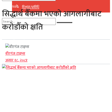
No Result
विज्ञान/प्राविधि
सिद्धार्थ बैँकमा भएकाे आगलागीबाट
View All Result
करोडौँको क्षति
No Result
View All Result
वीरगंज टाइम्स
असार १८, २०८१