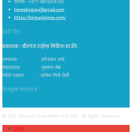
सम्पर्क : +977-9855014253
timesbirgunj@gmail.com
https://birgunjtimes.com/
हाम्रो टिम
प्रकाशक : वीरगंज टाईम्स मिडिया प्रा‍.लि.
सम्पादक : हरिशंकर शर्मा
संवाददाता : मुस्कान श्रेष्ठ
फोटो पत्रकार : जाकिर मियाँ तेली
फेसबुक फ्यानपेज
© 2021 : Birgunj Times Media Pvt. Ltd. - All Rights Reserved.
होमपेज