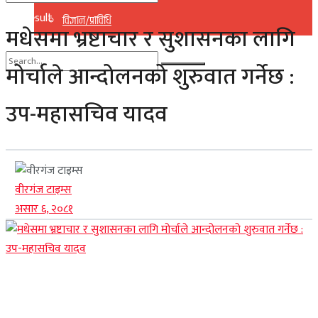
No Result
विज्ञान/प्राविधि
मधेसमा भ्रष्टाचार र सुशासनका लागि
View All Result
मोर्चाले आन्दोलनको शुरुवात गर्नेछ :
No Result
उप-महासचिव यादव
View All Result
वीरगंज टाइम्स
असार ६, २०८१