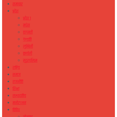
समाचार
प्रदेश
प्रदेश १
मधेस
वागमती
गण्डकी
लुम्बिनी
कर्णाली
सुदुरपस्चिम
राष्ट्रिय
समाज
राजनीति
शिक्षा
सम्पादकीय
मनोरञ्जन
विविध