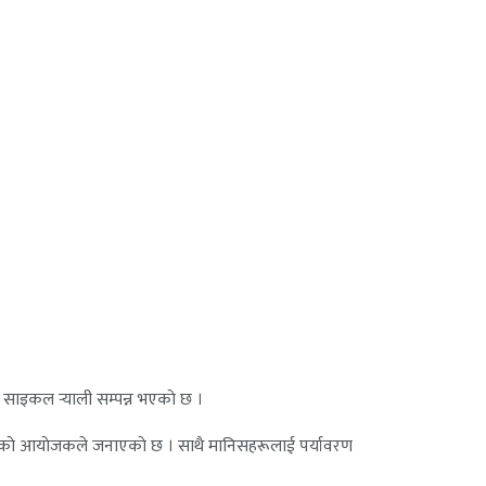
ाइकल र्‍याली सम्पन्न भएकाे छ ।
्न भएकाे आयाेजकले जनाएकाे छ । साथै मानिसहरूलाई पर्यावरण